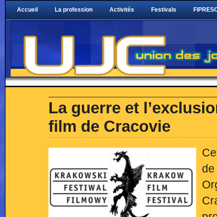
Accueil
La profession
Activités
Festivals
FIPRESC
La guerre et l’exclusi
film de Cracovie
Cet
de
Or
Cra
pr