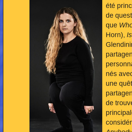
été prin
de quest
que
Who
Horn),
Is
Glendini
partagent
personna
nés avec
une quêt
partagen
de trouv
principa
considé