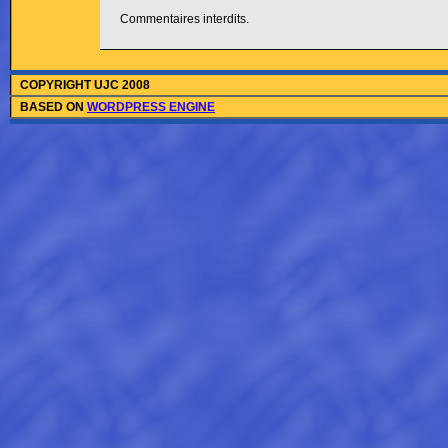
Commentaires interdits.
COPYRIGHT UJC 2008
BASED ON
WORDPRESS ENGINE