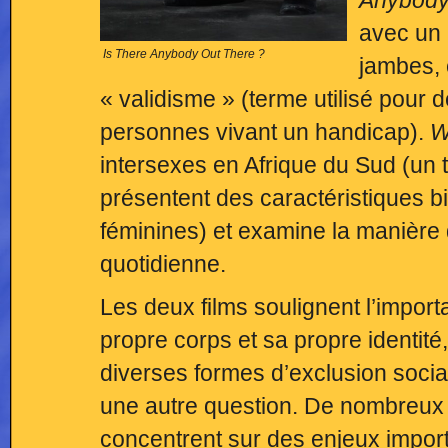
Anybody
avec un 
Is There Anybody Out There ?
jambes, 
« validisme » (terme utilisé pour d
personnes vivant un handicap).
W
intersexes en Afrique du Sud (un 
présentent des caractéristiques bi
féminines) et examine la manière d
quotidienne.
Les deux films soulignent l’impor
propre corps et sa propre identité,
diverses formes d’exclusion socia
une autre question. De nombreux
concentrent sur des enjeux importan