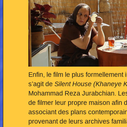
Enfin, le film le plus formellement i
s’agit de
Silent House
(Khaneye 
Mohammad Reza Jurabchian. Les ré
de filmer leur propre maison afin de
associant des plans contemporain
provenant de leurs archives familial