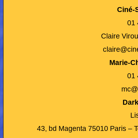
Ciné-
01 
Claire Viro
claire@ci
Marie-C
01 
mc@m
Dark
Li
43, bd Magenta 75010 Paris – Te