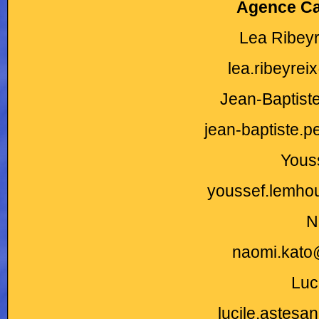
Agence Ca
Lea Ribeyr
lea.ribeyre
Jean-Baptist
jean-baptiste.
Yous
youssef.lemho
N
naomi.kato
Luc
lucile.astes