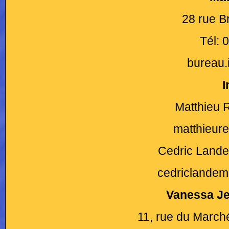
28 rue B
Tél: 
bureau.
I
Matthieu 
matthieur
Cedric Lande
cedriclandem
Vanessa Je
11, rue du March