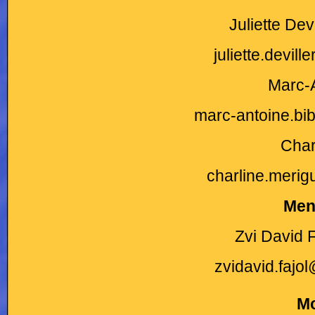
Juliette Dev
juliette.devi
Marc-A
marc-antoine.bi
Char
charline.meri
Men
Zvi David 
zvidavid.faj
Mo