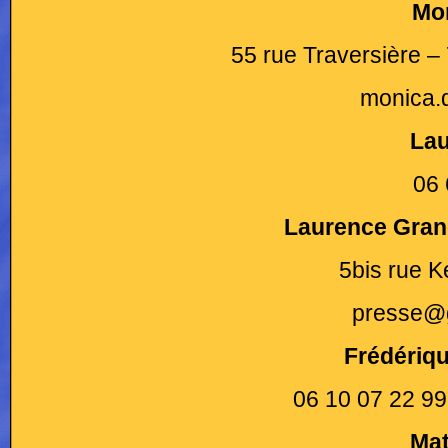
Mon
55 rue Traversière –
monica.
Lau
06 
Laurence Gran
5bis rue K
presse@g
Frédériq
06 10 07 22 9
Mat