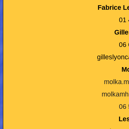
Fabrice Le
01 
Gill
06 
gilleslyo
Mo
molka.m
molkamhe
06 
Les