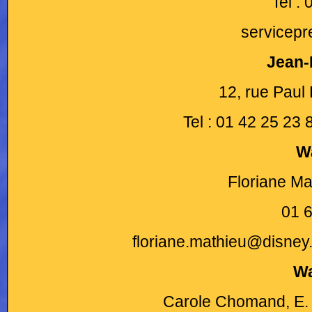
Tel :
servicep
Jean-
12, rue Paul
Tel : 01 42 25 23
W
Floriane M
01 6
floriane.mathieu@disne
Wa
Carole Chomand, E. 