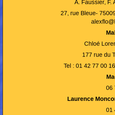
A. Faussier, F.
27, rue Bleue- 75009
alexflo@
Ma
Chloé Lore
177 rue du 
Tel : 01 42 77 00 
Ma
06 
Laurence Moncon
01 