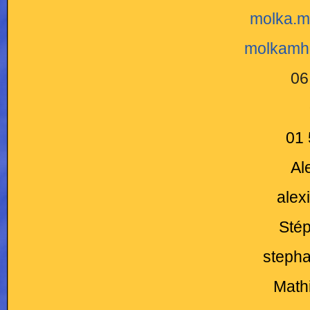
molka.m
molkamh
06
01 
Al
alex
Stép
stepha
Mathi