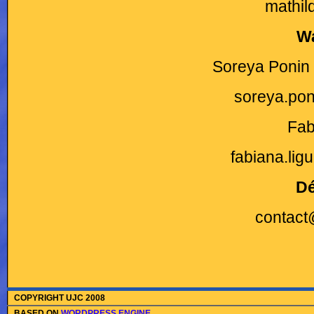
mathil
Wa
Soreya Ponin 
soreya.po
Fab
fabiana.li
Dé
contact
COPYRIGHT UJC 2008
BASED ON
WORDPRESS ENGINE