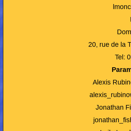
lmonc
Domi
20, rue de la 
Tel: 
Param
Alexis Rubin
alexis_rubi
Jonathan Fi
jonathan_f