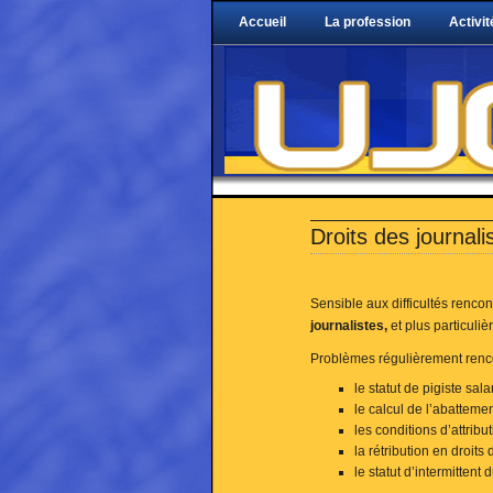
Accueil
La profession
Activit
Droits des journali
Sensible aux difficultés renco
journalistes,
et plus particuli
Problèmes régulièrement renco
le statut de pigiste sal
le calcul de l’abattemen
les conditions d’attribu
la rétribution en droits 
le statut d’intermittent