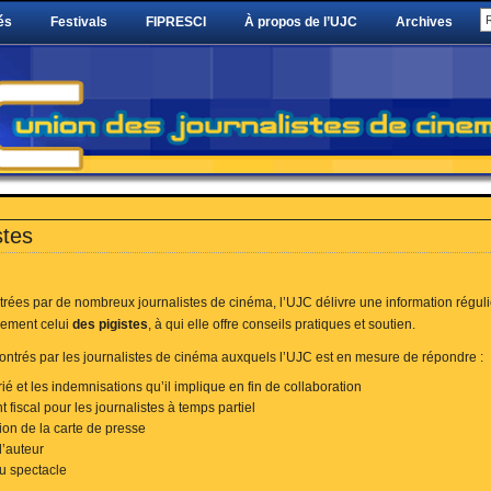
és
Festivals
FIPRESCI
À propos de l’UJC
Archives
stes
ntrées par de nombreux journalistes de cinéma, l’UJC délivre une information réguli
èrement celui
des pigistes
, à qui elle offre conseils pratiques et soutien.
ntrés par les journalistes de cinéma auxquels l’UJC est en mesure de répondre :
arié et les indemnisations qu’il implique en fin de collaboration
t fiscal pour les journalistes à temps partiel
tion de la carte de presse
d’auteur
 du spectacle