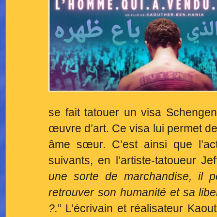
se fait tatouer un visa Schengen
œuvre d’art. Ce visa lui permet d
âme sœur. C’est ainsi que l’a
suivants, en l’artiste-tatoueur Je
une sorte de marchandise, il p
retrouver son humanité et sa lib
?.
” L’écrivain et réalisateur Kao