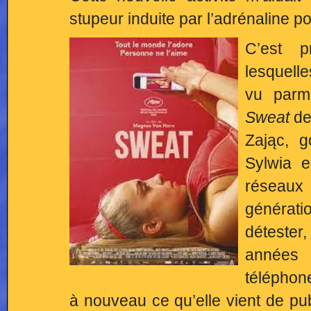
stupeur induite par l’adrénaline 
C’est p
lesquelle
vu parmi
Sweat
de
Zając, 
Sylwia es
réseau
générati
détester
années 
téléphone
à nouveau ce qu’elle vient de p