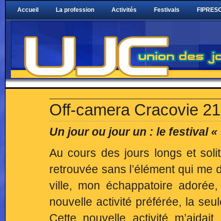
Accueil
La profession
Activités
Festivals
FIPRESC
Off-camera Cracovie 21
Un jour ou jour un : le festival
Au cours des jours longs et soli
retrouvée sans l’élément qui me
ville, mon échappatoire adorée
nouvelle activité préférée, la se
Cette nouvelle activité m’aida