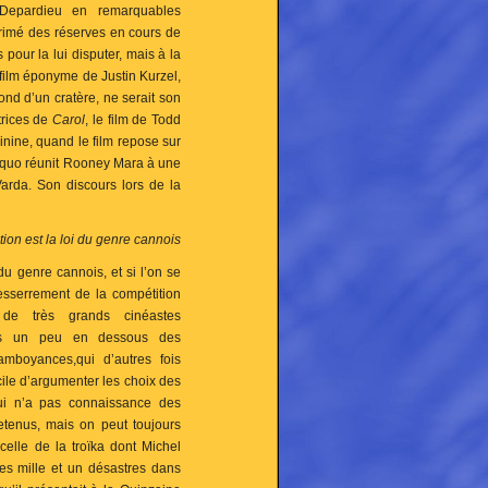
 Depardieu en remarquables
primé des réserves en cours de
pour la lui disputer, mais à la
film éponyme de Justin Kurzel,
ond d’un cratère, ne serait son
trices de
Carol
, le film de Todd
inine, quand le film repose sur
aequo réunit Rooney Mara à une
arda. Son discours lors de la
ation est la loi du genre cannois
 du genre cannois, et si l’on se
esserrement de la compétition
e de très grands cinéastes
lms un peu en dessous des
lamboyances,qui d’autres fois
cile d’argumenter les choix des
ui n’a pas connaissance des
retenus, mais on peut toujours
 celle de la troïka dont Michel
s mille et un désastres dans