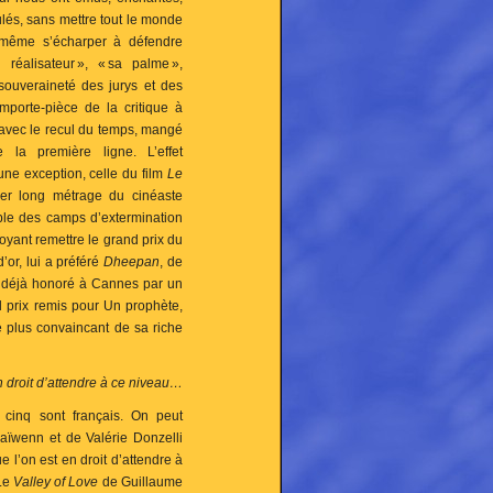
lés, sans mettre tout le monde
 même s’écharper à défendre
n réalisateur », « sa palme »,
souveraineté des jurys et des
mporte-pièce de la critique à
 avec le recul du temps, mangé
 la première ligne. L’effet
une exception, celle du film
Le
ier long métrage du cinéaste
able des camps d’extermination
oyant remettre le grand prix du
’or, lui a préféré
Dheepan
,
de
e déjà honoré à Cannes par un
d prix remis pour Un prophète,
e plus convaincant de sa riche
n droit d’attendre à ce niveau…
, cinq sont français. On peut
aïwenn et de Valérie Donzelli
ue l’on est en droit d’attendre à
 Le
Valley of Love
de Guillaume