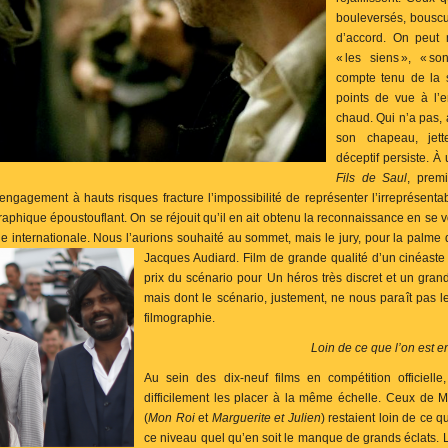
bouleversés, bouscu
d’accord. On peut
« les siens », « so
compte tenu de la 
points de vue à l’e
chaud. Qui n’a pas,
son chapeau, jette
déceptif persiste. À 
Fils de Saul
, prem
gagement à hauts risques fracture l’impossibilité de représenter l’irreprésent
raphique époustouflant. On se réjouit qu’il en ait obtenu la reconnaissance en se v
ique internationale. Nous l’aurions souhaité au sommet, mais le jury, pour la palme d
Jacques Audiard. Film de grande qualité d’un cinéast
prix du scénario pour Un héros très discret et un gran
mais dont le scénario, justement, ne nous paraît pas l
filmographie.
Loin de ce que l’on est e
Au sein des dix-neuf films en compétition officielle
difficilement les placer à la même échelle. Ceux de M
(
Mon Roi
et
Marguerite et Julien
) restaient loin de ce q
ce niveau quel qu’en soit le manque de grands éclats.