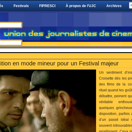
és
Festivals
FIPRESCI
À propos de l’UJC
Archives
ition en mode mineur pour un Festival majeur
Un sentiment d’ins
Croisette dès les pr
des films de la com
rituel quand les goû
débattre, peinent qu
véritable enthou
quelques grincheux
disposition, parfoi
d’un passé idéal 
souvent introuvables
rejaillissent. Ceux