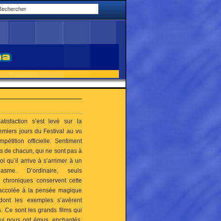
atisfaction s’est levé sur la
emiers jours du Festival au vu
pétition officielle. Sentiment
ts de chacun, qui ne sont pas à
oi qu’il arrive à s’arrimer à un
siasme. D’ordinaire, seuls
 chroniques conservent cette
s accolée à la pensée magique
dont les exemples s’avèrent
. Ce sont les grands films qui
 qui nous ont émus, enchantés,