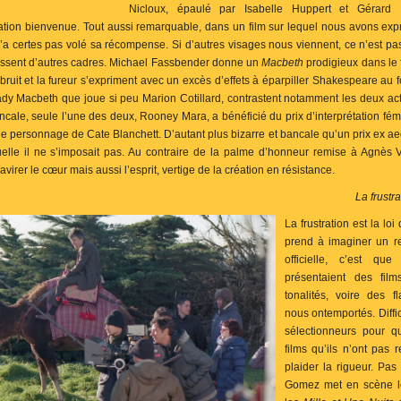
Nicloux, épaulé par Isabelle Huppert et Gérard
ation bienvenue. Tout aussi remarquable, dans un film sur lequel nous avons ex
n’a certes pas volé sa récompense. Si d’autres visages nous viennent, ce n’est pas 
gissent d’autres cadres. Michael Fassbender donne un
Macbeth
prodigieux dans le 
ruit et la fureur s’expriment avec un excès d’effets à éparpiller Shakespeare au f
 Lady Macbeth que joue si peu Marion Cotillard, contrastent notamment les deux ac
cale, seule l’une des deux, Rooney Mara, a bénéficié du prix d’interprétation fém
e personnage de Cate Blanchett. D’autant plus bizarre et bancale qu’un prix ex 
lle il ne s’imposait pas. Au contraire de la palme d’honneur remise à Agnès V
avirer le cœur mais aussi l’esprit, vertige de la création en résistance.
La frustr
La frustration est la loi
prend à imaginer un r
officielle, c’est qu
présentaient des fi
tonalités, voire des f
nous ontemportés. Diffi
sélectionneurs pour q
films qu’ils n’ont pas 
plaider la rigueur. Pas
Gomez met en scène le