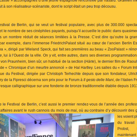
« casse » accompagnés d’une jeune espagnole rencontrée par hasard. Grœvlen mér
it à son réalisateur-scénariste, dont le script était un peu trop décousu.
tival de Berlin, qui se veut un festival populaire, avec plus de 300.000 spect
 et le nombre de ses cinéphiles payants, puisqu’il accueille le public dans quasimen
rts un nombre réduit de séances limitées à la Presse. C’est dire qu’outre la gra
, par exemple, dans l’immense FriedrichPalast situé au cœur de l’ancien Berlin E
a », dirigé par Wieland Speck, qui fait ses premières au beau « ZooPalast » rénov
le
, lui à l’Ouest de la ville. On y vit, entre autres, dans ses diverses programmation
 von Praunheim, bien sûr, un habitué de la section (
Härte
), le dernier film de Raou
me de « Chronique d’un meurtre annoncé » de Hal Hartley. Les salles du « Forum In
ique du Festival, dirigée par Christoph Terhechte depuis que son fondateur, Ulri
ry de la Fipresci décerna son prix pour le Forum à
Il gesto delle Mani
, de l’italien 
resque calligraphique sur une fonderie de bronze traditionnelle établie depuis 191
ue le Festival de Berlin, c’est aussi le premier rendez-vous de l’année des pro
s affaires avant le rush cannois du mois de mai, où au contraire d’y découvrir de
les voient p
du travail
Probst, 
maintenan