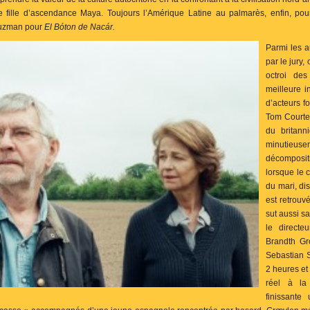
ne fille d’ascendance Maya. Toujours l’Amérique Latine au palmarès, enfin, pou
Guzman pour
El Bóton de Nacár.
Parmi les 
par le jury,
octroi de
meilleure i
d’acteurs f
Tom Courte
du britann
minutieuse
décomposit
lorsque le 
du mari, di
est retrouv
sut aussi sa
le directe
Brandth G
Sebastian 
2 heures et
réel à la
finissante