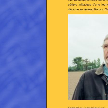
périple initiatique d’une jeu
décerné au vétéran Patricio 