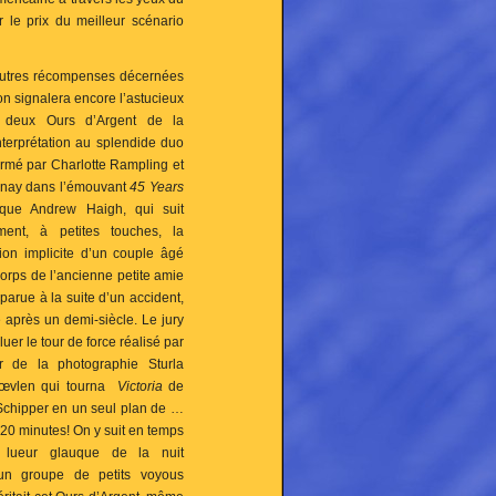
r le prix du meilleur scénario
autres récompenses décernées
 on signalera encore l’astucieux
s deux Ours d’Argent de la
nterprétation au splendide duo
ormé par Charlotte Rampling et
nay dans l’émouvant
45 Years
ique Andrew Haigh, qui suit
ment, à petites touches, la
ion implicite d’un couple âgé
corps de l’ancienne petite amie
sparue à la suite d’un accident,
é après un demi-siècle. Le jury
luer le tour de force réalisé par
ur de la photographie Sturla
rœvlen qui tourna
Victoria
de
Schipper en un seul plan de …
 20 minutes! On y suit en temps
 lueur glauque de la nuit
 un groupe de petits voyous