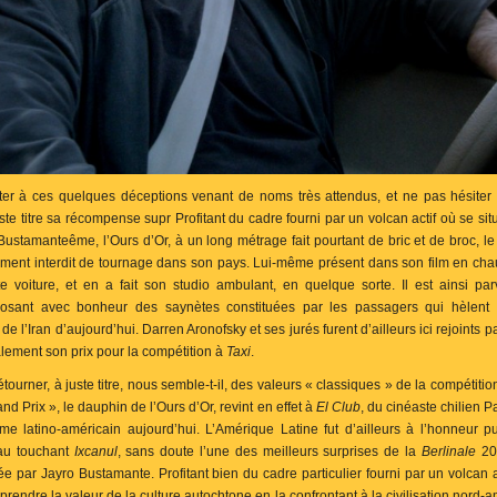
rêter à ces quelques déceptions venant de noms très attendus, et ne pas hésiter 
ste titre sa récompense supr Profitant du cadre fourni par un volcan actif où se sit
Bustamanteême, l’Ours d’Or, à un long métrage fait pourtant de bric et de broc, l
uement interdit de tournage dans son pays. Lui-même présent dans son film en chau
 voiture, et en a fait son studio ambulant, en quelque sorte. Il est ainsi 
osant avec bonheur des saynètes constituées par les passagers qui hèlent
de l’Iran d’aujourd’hui. Darren Aronofsky et ses jurés furent d’ailleurs ici rejoints pa
lement son prix pour la compétition à
Taxi
.
détourner, à juste titre, nous semble-t-il, des valeurs « classiques » de la compétitio
nd Prix », le dauphin de l’Ours d’Or, revint en effet à
El Club
, du cinéaste chilien P
isme latino-américain aujourd’hui. L’Amérique Latine fut d’ailleurs à l’honneur p
 au touchant
Ixcanul
, sans doute l’une des meilleurs surprises de la
Berlinale
201
e par Jayro Bustamante. Profitant bien du cadre particulier fourni par un volcan a
rendre la valeur de la culture autochtone en la confrontant à la civilisation nord-