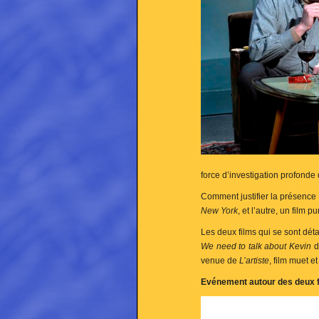
force d’investigation profonde 
Comment justifier la présence 
New York
, et l’autre, un film
Les deux films qui se sont dét
We need to talk about Kevin
d
venue de
L’artiste
, film muet e
Evénement autour des deux f