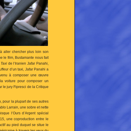
à aller chercher plus loin son
ue le film, Bustamante nous fait
e
Taxi
de l’Iranien Jafar Panahi,
ffeur d’un taxi, Jafar Panahi a
parvenu à composer une œuvre
 la voiture pour composer un
r le jury Fipresci de la Critique
n, pour la plupart de ses autres
ablo Larrain, une sobre et nette
uisque l’Ours d’Argent spécial
5, une coproduction entre le
ctif au pied duquel se situe le
américaine à travers les yeux du