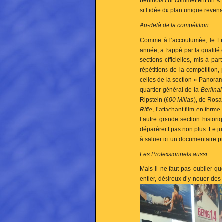
berlinois qui commettent un 
si l’idée du plan unique revena
Au-delà de la compétition
Comme à l’accoutumée, le Fes
année, a frappé par la qualité
sections officielles, mis à pa
répétitions de la compétition
celles de la section « Panoram
quartier général de la
Berlina
Ripstein (
600 Millas
), de Rosa
Rifle
, l’attachant film en for
l’autre grande section histor
déparèrent pas non plus. Le ju
à saluer ici un documentaire p
Les Professionnels aussi
Mais il ne faut pas oublier q
entier, désireux d’y nouer de