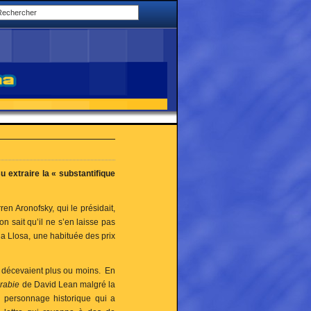
 extraire la « substantifique
en Aronofsky, qui le présidait,
 on sait qu’il ne s’en laisse pas
dia Llosa, une habituée des prix
 » décevaient plus ou moins. En
rabie
de David Lean malgré la
un personnage historique qui a