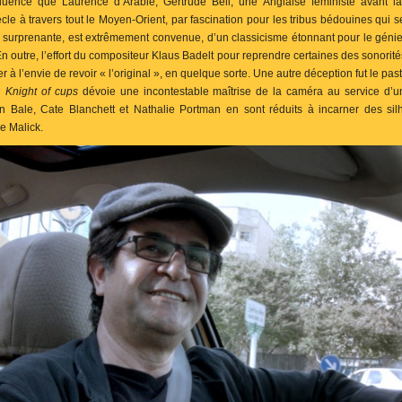
luence que Laurence d’Arabie, Gertrude Bell, une Anglaise féministe avant l
cle à travers tout le Moyen-Orient, par fascination pour les tribus bédouines qui s
 surprenante, est extrêmement convenue, d’un classicisme étonnant pour le géni
En outre, l’effort du compositeur Klaus Badelt pour reprendre certaines des sonorité
r à l’envie de revoir « l’original », en quelque sorte. Une autre déception fut le pas
n
Knight of cups
dévoie une incontestable maîtrise de la caméra au service d’u
n Bale, Cate Blanchett et Nathalie Portman en sont réduits à incarner des si
e Malick.