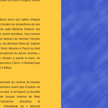
itait cet Ours d’Argent, même
ateurs dans ses salles chaque
t toutes les projections de ses
nde salle Marlène Dietrich, les
st, furent bondées, tout comme
é depuis l’an dernier, l’ancien
s, les derniers films de Gabriel
l Peck,
Meurtre à Pacot
ou
Ned
ternational du Jeune cinéma »,
ch Grégor, a passé la main, ne
Francesco Clerici, n’hésitant pas
3 à Milan.
fessionnels du cinéma du monde
s gemmes avant
que d’autres ne
lus tard. A cet égard, la réussite
 de longue haleine de Beki
l’ancienne directrice et
t Présidente du « Marché