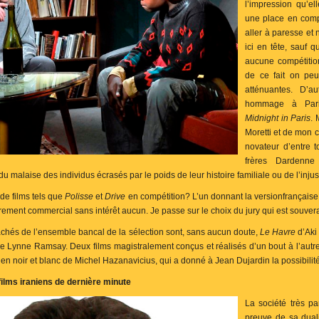
l’impression qu’el
une place en compé
aller à paresse et
ici en tête, sauf q
aucune compétiti
de ce fait on peu
atténuantes. D’a
hommage à Pari
Midnight in Paris
. 
Moretti et de mon c
novateur d’entre t
frères Dardenne
du malaise des individus écrasés par le poids de leur histoire familiale ou de l’injus
de films tels que
Polisse
et
Drive
en compétition? L’un donnant la versionfrançaise
 purement commercial sans intérêt aucun. Je passe sur le choix du jury qui est souve
achés de l’ensemble bancal de la sélection sont, sans aucun doute,
Le Havre
d’Aki
e Lynne Ramsay. Deux films magistralement conçus
et réalisés d’un bout à l’autr
t en noir et blanc de Michel Hazanavicius, qui a donné à Jean Dujardin la possibilité
ilms iraniens de dernière minute
La
société très p
preuve de sa dual