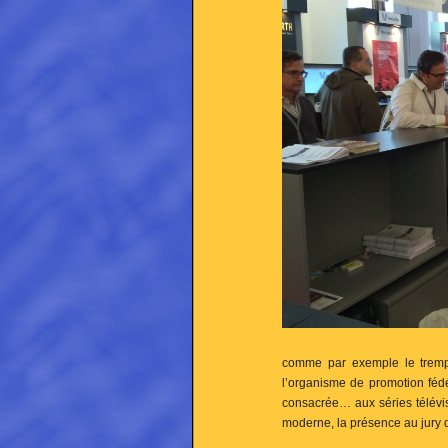
comme par exemple le trempl
l’organisme de promotion féd
consacrée… aux séries télévisé
moderne, la présence au jury 