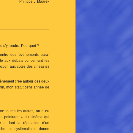
Philippe J. Maarek
de s’y rendre. Pourquoi ?
centre des évènements para-
le aux débats concernant les
rection aux côtés des cinéastes
’évènement créé autour des deux
fin, mon statut cette année de
e toutes les autres, on a eu
es pointures » du cinéma qui
e et font la réputation d’un
che,
ce systématisme donne