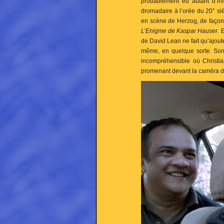
probablement eu autant d’inf
dromadaire à l’orée du 20° siè
en scène de Herzog, de façon
L’Enigme de Kaspar Hauser
. 
de David Lean ne fait qu’ajoute
même, en quelque sorte. So
incompréhensible où Christia
promenant devant la caméra d