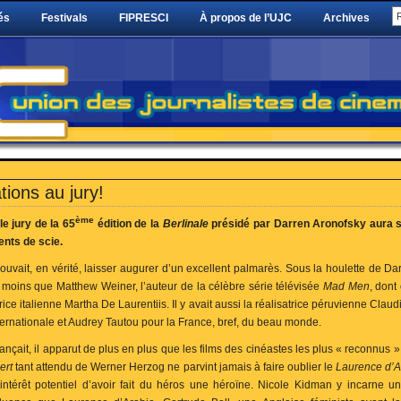
és
Festivals
FIPRESCI
À propos de l’UJC
Archives
ations au jury!
ème
le jury de la 65
édition de la
Berlinale
présidé par Darren Aronofsky aura su
ents de scie.
ouvait, en vérité, laisser augurer d’un excellent palmarès. Sous la houlette de Darr
n moins que Matthew Weiner, l’auteur de la célèbre série télévisée
Mad Men
, dont
ice italienne Martha De Laurentiis. Il y avait aussi la réalisatrice péruvienne Clau
internationale et Audrey Tautou pour la France, bref, du beau monde.
vançait, il apparut de plus en plus que les films des cinéastes les plus « reconnus
ert
tant attendu de Werner Herzog ne parvint jamais à faire oublier le
Laurence d’A
’intérêt potentiel d’avoir fait du héros une héroïne. Nicole Kidman y incarne 