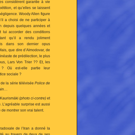
les considèrent garantie à vie
tition, et qu’elles se laissent
 négligence. Woody Allen figure
u’il a choisi de ne participer à
on depuis quelques années et
t lui accorder des conditions
utant qu’il a rendu joliment
s dans son dernier opus
Mais, que dire d’Almodovar, de
inéaste de prédilection, le plus
ous, Lars Von Trier ?? Et, les
 ? Où est-elle partie leur
tice sociale ?
 de
la série télévisée
Police de
rain…
 Kaurismäki
(photo ci-contre)
et
e. L’agréable surprise est aussi
 de montrer son vrai talent.
aradoxale
de l’Iran
a donné
la
ité au travers de deux de ses