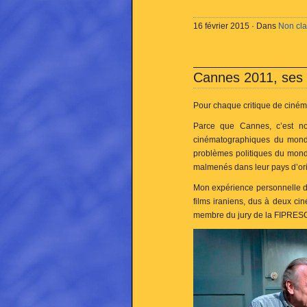
16 février 2015 · Dans
Non cl
Cannes 2011, ses a
Pour chaque critique de cinéma
Parce que Cannes, c’est no
cinématographiques du monde
problèmes politiques du monde.
malmenés dans leur pays d’orig
Mon expérience personnelle du 
films iraniens, dus à deux ci
membre du jury de la FIPRES