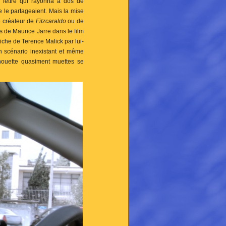
a lettre qui rayonna à dos de
e le partageaient. Mais la mise
e créateur de
Fitzcaraldo
ou de
s de Maurice Jarre dans le film
tiche de Terence Malick par lui-
n scénario inexistant et même
lhouette quasiment muettes se