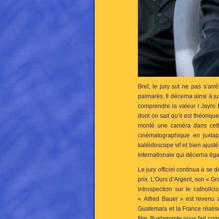
Bref, le jury sut ne pas s’ar
palmarès. Il décerna ainsi à ju
comprendre la valeur r Jayro 
dont on sait qu’il est théoriq
monté une caméra dans cette
cinématographique en juxtap
kaléidoscope vif et bien ajusté 
Internationale qui décerna éga
Le jury officiel continua à se 
prix. L’Ours d’Argent, son « Gra
introspection sur le catholic
« Alfred Bauer » est revenu
Guatemala et la France réalisé
film, Bustamante nous fait comp