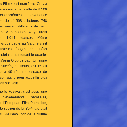
 Film », est manifeste. On y a
e année la bagatelle de 8.500
els accrédités, en provenance
s, dont 1.568 acheteurs. 748
lus souvent différents de ceux
ons « publiques » y furent
en 1.014 séances! Même
hysique dédié au Marché s’est
lusieurs étages de l’hôtel
mplétant maintenant le quartier
 Martin Gropius Bau. Un signe
 succès, d’ailleurs, est le fait
ce a dû réduire l’espace de
son stand pour accueillir plus
 en son sein.
e le Festival, c’est aussi une
 d’événements parallèles,
e l’European Film Promotion,
te section de la
Berlinale
était
uivre l’évolution de la culture