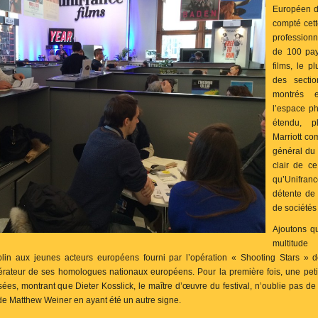
Européen du
compté cett
professionn
de 100 pay
films, le p
des secti
montrés 
l’espace p
étendu, p
Marriott co
général du
clair de ce
qu’Unifran
détente de 
de sociétés
Ajoutons qu
multitude
in aux jeunes acteurs européens fourni par l’opération « Shooting Stars » d
érateur de ses homologues nationaux européens. Pour la première fois, une peti
es, montrant que Dieter Kosslick, le maître d’œuvre du festival, n’oublie pas de s
de Matthew Weiner en ayant été un autre signe.