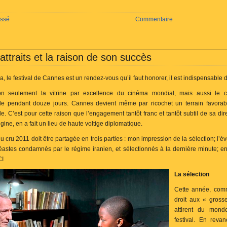
assé
Commentaire
ttraits et la raison de son succès
, le festival de Cannes est un rendez-vous qu’il faut honorer, il est indispensable 
n seulement la vitrine par excellence du cinéma mondial, mais aussi le 
 pendant douze jours. Cannes devient même par ricochet un terrain favorab
 C’est pour cette raison que l’engagement tantôt franc et tantôt subtil de sa di
ine, en a fait un lieu de haute voltige diplomatique.
cru 2011 doit être partagée en trois parties : mon impression de la sélection; l
néastes condamnés par le régime iranien, et sélectionnés à la dernière minute; en
CI
La sélection
Cette année, comm
droit aux « gross
attirent du mond
festival. En revan