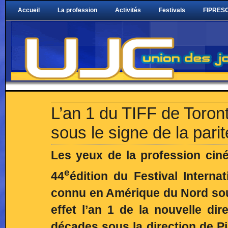
Accueil
La profession
Activités
Festivals
FIPRESC
L’an 1 du TIFF de Toron
sous le signe de la parit
Les yeux de la profession cin
e
44
édition du Festival Intern
connu en Amérique du Nord sou
effet l’an 1 de la nouvelle di
décades sous la direction de Pie