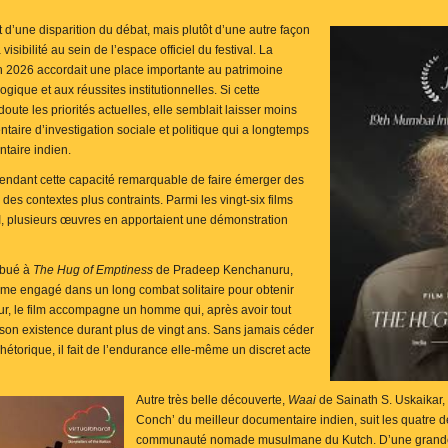
 d’une disparition du débat, mais plutôt d’une autre façon
isibilité au sein de l’espace officiel du festival. La
n 2026 accordait une place importante au patrimoine
ogique et aux réussites institutionnelles. Si cette
doute les priorités actuelles, elle semblait laisser moins
taire d’investigation sociale et politique qui a longtemps
ntaire indien.
ndant cette capacité remarquable de faire émerger des
es contextes plus contraints. Parmi les vingt-six films
I, plusieurs œuvres en apportaient une démonstration
ibué à
The Hug of Emptiness
de Pradeep Kenchanuru,
mme engagé dans un long combat solitaire pour obtenir
ur, le film accompagne un homme qui, après avoir tout
son existence durant plus de vingt ans. Sans jamais céder
rhétorique, il fait de l’endurance elle-même un discret acte
Autre très belle découverte,
Waai
de Sainath S. Uskaikar,
Conch’ du meilleur documentaire indien, suit les quatre 
communauté nomade musulmane du Kutch. D’une grande bea