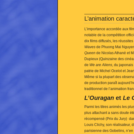
L’animation caract
L’importance accordée aux film
notable de la compétition offic
dix films diffusés, les réussite
Waves
de Phuong Mai Nguyen 
Queen
de Nicolas Athané et 
Dupieux (Quinzaine des cinéast
de
We are Aliens
, du japonais
patrie de Michel Ocelot et Jea
Même si la plupart des observa
de production paraît aujourd’hu
traditionnel de l’animation fr
L’Ouragan
et
Le 
Parmi les titres animés les pl
plus attachant a sans doute é
récompensé (Prix du Jury) dans
Louis Clichy, son réalisateur, 
parisienne des Gobelins, n’en e