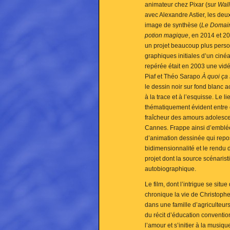
animateur chez Pixar (sur
Wall
avec Alexandre Astier, les deu
image de synthèse (
Le Domain
potion magique
, en 2014 et 2
un projet beaucoup plus perso
graphiques initiales d’un ciné
repérée était en 2003 une vid
Piaf et Théo Sarapo
À quoi ça 
le dessin noir sur fond blanc 
à la trace et à l’esquisse. Le li
thématiquement évident entre c
fraîcheur des amours adolesce
Cannes. Frappe ainsi d’embl
d’animation dessinée qui repo
bidimensionnalité et le rendu d
projet dont la source scénaris
autobiographique.
Le film, dont l’intrigue se sit
chronique la vie de Christoph
dans une famille d’agriculteur
du récit d’éducation conventio
l’amour et s’initier à la musiqu