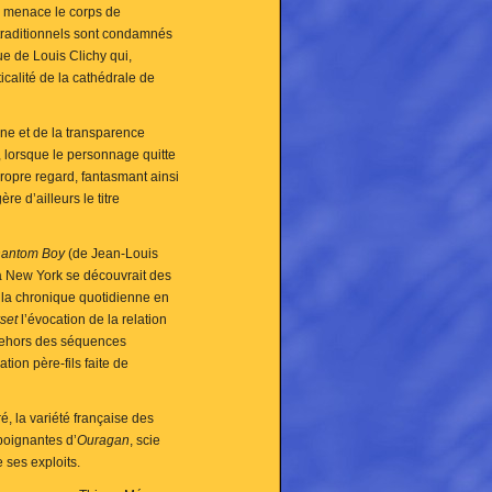
le menace le corps de
 traditionnels sont condamnés
que de Louis Clichy qui,
icalité de la cathédrale de
ine et de la transparence
, lorsque le personnage quitte
ropre regard, fantasmant ainsi
 d’ailleurs le titre
antom Boy
(de Jean-Louis
 à New York se découvrait des
r la chronique quotidienne en
rset
l’évocation de la relation
n dehors des séquences
ation père-fils faite de
, la variété française des
poignantes d’
Ouragan
, scie
 ses exploits.