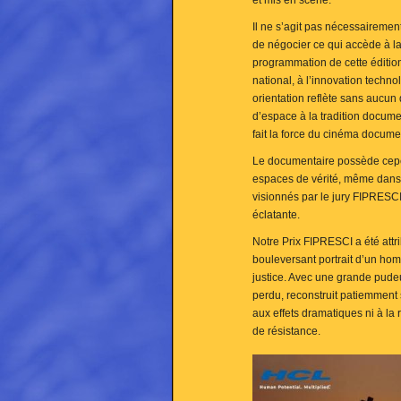
et mis en scène.
Il ne s’agit pas nécessairement
de négocier ce qui accède à la v
programmation de cette éditio
national, à l’innovation technol
orientation reflète sans aucun 
d’espace à la tradition documen
fait la force du cinéma docume
Le documentaire possède cepe
espaces de vérité, même dans d
visionnés par le jury FIPRESC
éclatante.
Notre Prix FIPRESCI a été attr
bouleversant portrait d’un ho
justice. Avec une grande pude
perdu, reconstruit patiemment 
aux effets dramatiques ni à la 
de résistance.