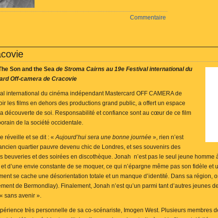
Commentaire
covie
The Son and the Sea
de Stroma Cairns au 19e Festival international du
ard Off-camera de Cracovie
val international du cinéma indépendant Mastercard OFF CAMERA de
oir les films en dehors des productions grand public, a offert un espace
a découverte de soi. Responsabilité et confiance sont au cœur de ce film
rain de la société occidentale.
éveille et se dit : «
Aujourd’hui sera une bonne journée
», rien n’est
, ancien quartier pauvre devenu chic de Londres, et ses souvenirs des
des beuveries et des soirées en discothèque. Jonah n’est pas le seul jeune homme à s
te et d’une envie constante de se moquer, ce qui n’épargne même pas son fidèle et 
ment se cache une désorientation totale et un manque d’identité. Dans sa région,
ement de Bermondlay). Finalement, Jonah n’est qu’un parmi tant d’autres jeunes d
« sans avenir ».
xpérience très personnelle de sa co-scénariste, Imogen West. Plusieurs membres de 