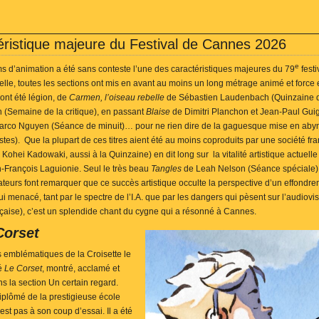
éristique majeure du Festival de Cannes 2026
e
s d’animation a été sans conteste l’une des caractéristiques majeures du 79
festi
ielle, toutes les sections ont mis en avant au moins un long métrage animé et force 
s ont été légion, de
Carmen, l’oiseau rebelle
de Sébastien Laudenbach (Quinzaine d
(Semaine de la critique), en passant
Blaise
de Dimitri Planchon et Jean-Paul Guig
Marco Nguyen (Séance de minuit)… pour ne rien dire de la gaguesque mise en ab
es). Que la plupart de ces titres aient été au moins coproduits par une société fr
 Kohei Kadowaki, aussi à la Quinzaine) en dit long sur la vitalité artistique actuell
n-François Laguionie. Seul le très beau
Tangles
de Leah Nelson (Séance spéciale) é
teurs font remarquer que ce succès artistique occulte la perspective d’un effondr
i menacé, tant par le spectre de l’I.A. que par les dangers qui pèsent sur l’audiovis
ançaise), c’est un splendide chant du cygne qui a résonné à Cannes.
Corset
us emblématiques de la Croisette le
té
Le Corset
, montré, acclamé et
 la section Un certain regard.
diplômé de la prestigieuse école
st pas à son coup d’essai. Il a été