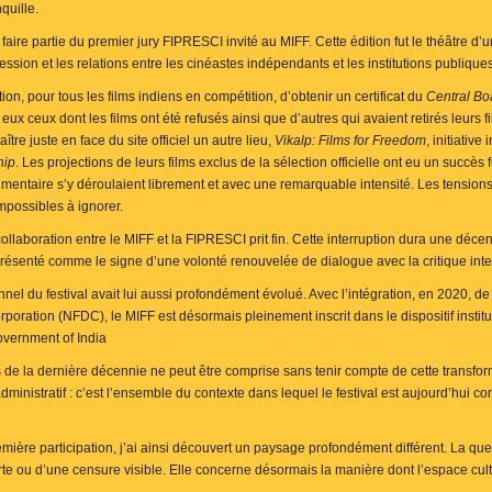
quille.
e faire partie du premier jury FIPRESCI invité au MIFF. Cette édition fut le théâtre d’
ession et les relations entre les cinéastes indépendants et les institutions publiques
tion, pour tous les films indiens en compétition, d’obtenir un certificat du
Central Boa
ux ceux dont les films ont été refusés ainsi que d’autres qui avaient retirés leurs fil
aître juste en face du site officiel un autre lieu,
Vikalp: Films for Freedom
, initiativ
hip
. Les projections de leurs films exclus de la sélection officielle ont eu un succès
mentaire s’y déroulaient librement et avec une remarquable intensité. Les tensions 
mpossibles à ignorer.
collaboration entre le MIFF et la FIPRESCI prit fin. Cette interruption dura une déc
résenté comme le signe d’une volonté renouvelée de dialogue avec la critique inte
onnel du festival avait lui aussi profondément évolué. Avec l’intégration, en 2020, de
oration (NFDC), le MIFF est désormais pleinement inscrit dans le dispositif institut
overnment of India
s de la dernière décennie ne peut être comprise sans tenir compte de cette transforma
inistratif : c’est l’ensemble du contexte dans lequel le festival est aujourd’hui co
mière participation, j’ai ainsi découvert un paysage profondément différent. La que
rte ou d’une censure visible. Elle concerne désormais la manière dont l’espace cu