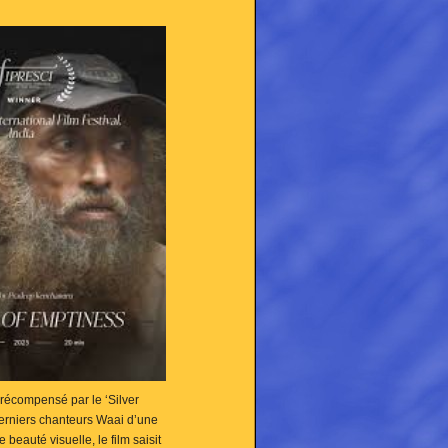
 récompensé par le ‘Silver
derniers chanteurs Waai d’une
uté visuelle, le film saisit