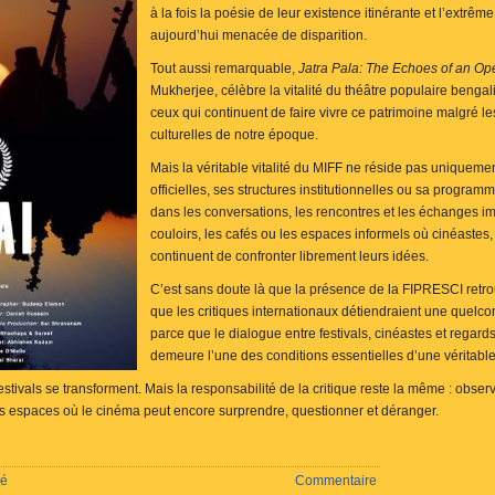
à la fois la poésie de leur existence itinérante et l’extrême 
aujourd’hui menacée de disparition.
Tout aussi remarquable,
Jatra Pala: The Echoes of an O
Mukherjee, célèbre la vitalité du théâtre populaire bengal
ceux qui continuent de faire vivre ce patrimoine malgré l
culturelles de notre époque.
Mais la véritable vitalité du MIFF ne réside pas uniquem
officielles, ses structures institutionnelles ou sa programm
dans les conversations, les rencontres et les échanges i
couloirs, les cafés ou les espaces informels où cinéastes, 
continuent de confronter librement leurs idées.
C’est sans doute là que la présence de la FIPRESCI retr
que les critiques internationaux détiendraient une quelcon
parce que le dialogue entre festivals, cinéastes et regard
demeure l’une des conditions essentielles d’une véritable 
festivals se transforment. Mais la responsabilité de la critique reste la même : obser
es espaces où le cinéma peut encore surprendre, questionner et déranger.
sé
Commentaire