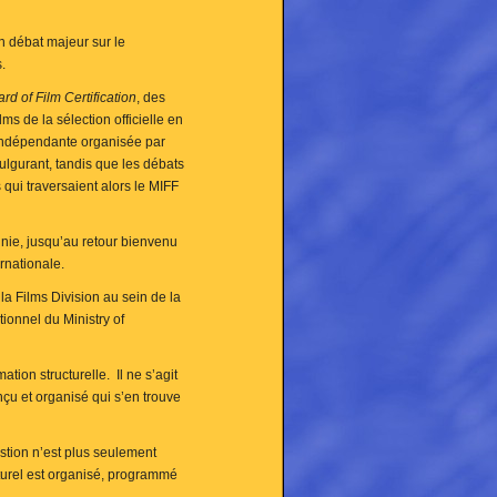
un débat majeur sur le
.
rd of Film Certification
, des
ms de la sélection officielle en
e indépendante organisée par
 fulgurant, tandis que les débats
qui traversaient alors le MIFF
ennie, jusqu’au retour bienvenu
rnationale.
 la Films Division au sein de la
ionnel du Ministry of
tion structurelle. Il ne s’agit
nçu et organisé qui s’en trouve
stion n’est plus seulement
lturel est organisé, programmé