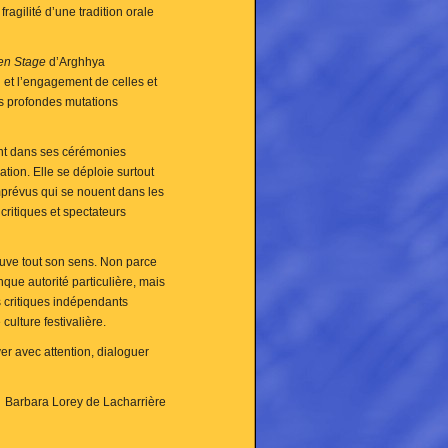
fragilité d’une tradition orale
pen Stage
d’Arghhya
i et l’engagement de celles et
es profondes mutations
ent dans ses cérémonies
ation. Elle se déploie surtout
mprévus qui se nouent dans les
critiques et spectateurs
ouve tout son sens. Non parce
que autorité particulière, mais
s critiques indépendants
culture festivalière.
ver avec attention, dialoguer
Barbara Lorey de Lacharrière