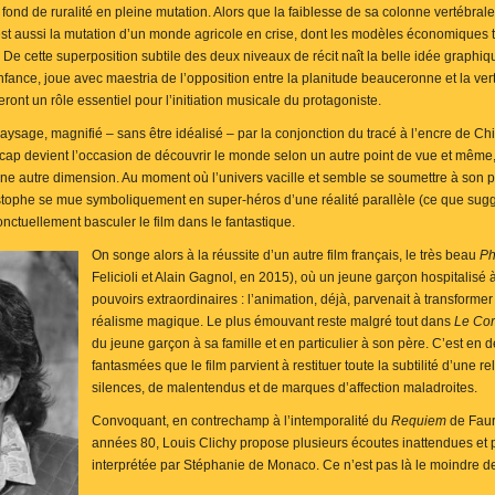
fond de ruralité en pleine mutation. Alors que la faiblesse de sa colonne vertébra
est aussi la mutation d’un monde agricole en crise, dont les modèles économiques
it. De cette superposition subtile des deux niveaux de récit naît la belle idée graphi
fance, joue avec maestria de l’opposition entre la planitude beauceronne et la vert
ront un rôle essentiel pour l’initiation musicale du protagoniste.
paysage, magnifié – sans être idéalisé – par la conjonction du tracé à l’encre de Ch
dicap devient l’occasion de découvrir le monde selon un autre point de vue et même
ne autre dimension. Au moment où l’univers vacille et semble se soumettre à son p
tophe se mue symboliquement en super-héros d’une réalité parallèle (ce que suggère
 ponctuellement basculer le film dans le fantastique.
On songe alors à la réussite d’un autre film français, le très beau
Ph
Felicioli et Alain Gagnol, en 2015), où un jeune garçon hospitalisé
pouvoirs extraordinaires : l’animation, déjà, parvenait à transforme
réalisme magique. Le plus émouvant reste malgré tout dans
Le Co
du jeune garçon à sa famille et en particulier à son père. C’est e
fantasmées que le film parvient à restituer toute la subtilité d’une rel
silences, de malentendus et de marques d’affection maladroites.
Convoquant, en contrechamp à l’intemporalité du
Requiem
de Fauré
années 80, Louis Clichy propose plusieurs écoutes inattendues et 
interprétée par Stéphanie de Monaco. Ce n’est pas là le moindre de