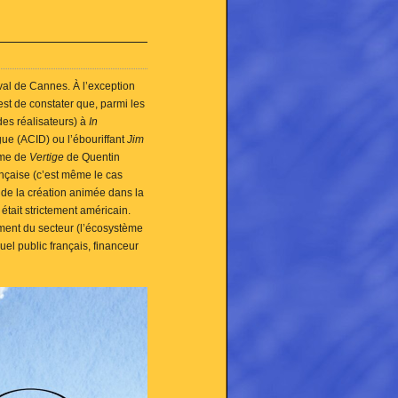
val de Cannes. À l’exception
est de constater que, parmi les
es réalisateurs) à
In
ue (ACID) ou l’ébouriffant
Jim
yme de
Vertige
de Quentin
ançaise (c’est même le cas
e de la création animée dans la
tait strictement américain.
ement du secteur (l’écosystème
uel public français, financeur