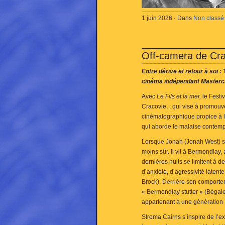
1 juin 2026 · Dans
Non classé
Off-camera de Cra
Entre dérive et retour à soi :
cinéma indépendant Masterc
Avec
Le Fils et la mer,
le Festi
Cracovie, , qui vise à promouv
cinématographique propice à l
qui aborde le malaise contempo
Lorsque Jonah (Jonah West) se r
moins sûr. Il vit à Bermondlay
dernières nuits se limitent à 
d’anxiété, d’agressivité laten
Brock). Derrière son comporte
« Bermondlay stutter » (Bégai
appartenant à une génération 
Stroma Cairns s’inspire de l’e