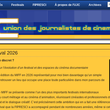
és
Festivals
FIPRESCI
À propos de l’UJC
Archives
val 2026
e discret ?
r l’évolution d’un festival et des espaces du cinéma documentaire
édition du MIFF en 2026 représentait pour moi bien davantage qu’un simple
t retrouver un lieu qui occupe une place toute particulière dans mon parcours de
 MIFF se présente comme l’un des plus importants festivals internationaux
 court métrage et au cinéma d’animation, réunissant cinéastes et professionnels d
t et le dialogue créatif. C’est précisément cette ambition qui en a fait une référe
tival que la FIPRESCI a accompagné pendant de nombreuses années, même si cett