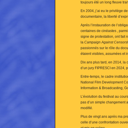
toujours été un long fleuve tran
En 2004, j’ai eu le privilège d
documentaire, la liberté d’expr
Après l’instauration de l’obliga
centaines de cinéastes , parmi e
signe de protestation, ont fait n
la
Campaign Against Censors
passionnés sur le rôle du docu
étaient visibles, assumées et i
Dix ans plus tard, en 2014, la 
d’un jury FIPRESCI en 2024, p
Entre-temps, le cadre instituti
National Film Development Corp
Information & Broadcasting, G
L’évolution du festival au cour
pas d’un simple changement adm
modifié.
Plus de vingt ans après ma pre
celle d’une confrontation ouve