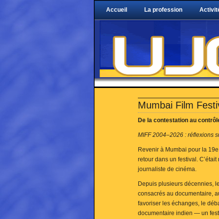
Accueil
La profession
Activit
Mumbai Film Festi
De la contestation au contrôl
MIFF 2004–2026 : réflexions su
Revenir à Mumbai pour la 19e 
retour dans un festival. C’étai
journaliste de cinéma.
Depuis plusieurs décennies, le
consacrés au documentaire, au
favoriser les échanges, le déba
documentaire indien — un fes