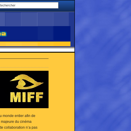
u monde entier afin de
nce majeure du cinéma
e collaboration n’a pas