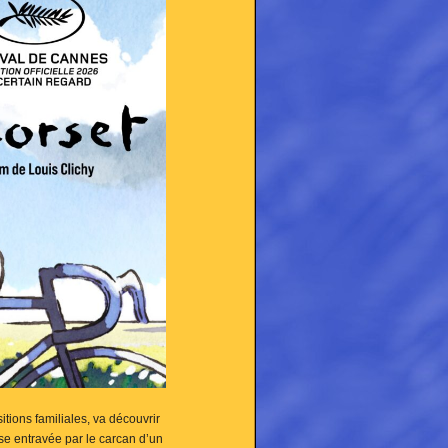
tions familiales, va découvrir
sse entravée par le carcan d’un