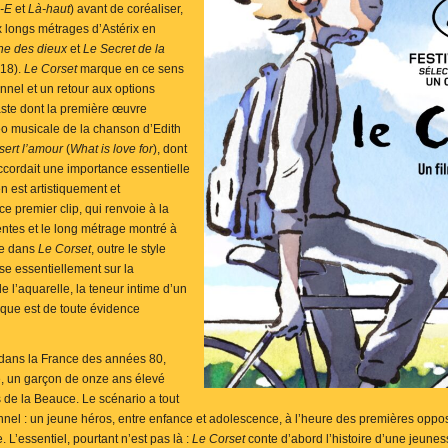
-E
et
Là-haut
) avant de coréaliser,
x longs métrages d’Astérix en
e des dieux
et
Le Secret de la
018).
Le Corset
marque en ce sens
nnel et un retour aux options
aste dont la première œuvre
éo musicale de la chanson d’Edith
sert l’amour
(
What is love for
), dont
accordait une importance essentielle
en est artistiquement et
e premier clip, qui renvoie à la
ntes et le long métrage montré à
ée dans
Le Corset
, outre le style
se essentiellement sur la
e l’aquarelle, la teneur intime d’un
tique est de toute évidence
ue dans la France des années 80,
e, un garçon de onze ans élevé
s de la Beauce. Le scénario a tout
nnel : un jeune héros, entre enfance et adolescence, à l’heure des premières opposi
e. L’essentiel, pourtant n’est pas là :
Le Corset
conte d’abord l’histoire d’une jeune