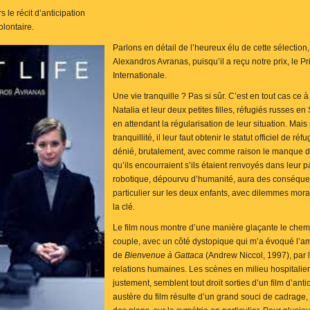
s le récit d’anticipation
olontaire.
Parlons en détail de l’heureux élu de cette sélection
Alexandros Avranas, puisqu’il a reçu notre prix, le P
Internationale.
Une vie tranquille ? Pas si sûr. C’est en tout cas ce 
Natalia et leur deux petites filles, réfugiés russes e
en attendant la régularisation de leur situation. Mais
tranquillité, il leur faut obtenir le statut officiel de r
dénié, brutalement, avec comme raison le manque 
qu’ils encourraient s’ils étaient renvoyés dans leur 
robotique, dépourvu d’humanité, aura des conséquen
particulier sur les deux enfants, avec dilemmes mora
la clé.
Le film nous montre d’une manière glaçante le chemi
couple, avec un côté dystopique qui m’a évoqué l’
de
Bienvenue à Gattaca
(Andrew Niccol, 1997), par l
relations humaines. Les scènes en milieu hospitalier
justement, semblent tout droit sorties d’un film d’antic
austère du film résulte d’un grand souci de cadrage,