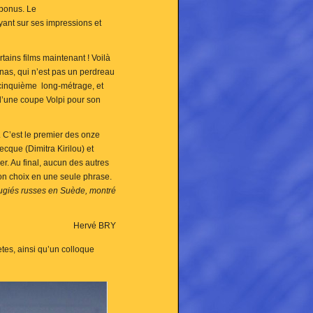
 bonus. Le
uyant sur ses impressions et
tains films maintenant ! Voilà
nas, qui n’est pas un perdreau
 cinquième long-métrage, et
i d’une coupe Volpi pour son
. C’est le premier des onze
ecque (Dimitra Kirilou) et
ler. Au final, aucun des autres
 son choix en une seule phrase.
 réfugiés russes en Suède, montré
Hervé BRY
tes, ainsi qu’un colloque