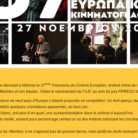
ème
 déroulait à Athènes le 37
Panorama du Cinéma Européen, festival mené de ma
Mikelides et son équipe. J’étais le représentant de l’UJC au sein du jury FIPRESC
nance de neuf pays d’Europe
y étaient proposés en compétition. Un bref aperçu stat
blée quelques orientations apparentes, en tous cas :
 et blanc, soit plus d’un quart, une surreprésentation dans le cinéma d’aujourd’hui.
e la moitié, avaient pour personnage central un ou des enfants subissant les con
u lot. Attention, il ne s’agissait pas de grosses farces, mais plutôt de récits évolua