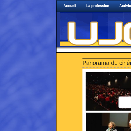
Accueil
La profession
Activit
Panorama du ciné