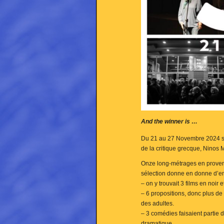
And the winner is …
Du 21 au 27 Novembre 2024 se
de la critique grecque, Ninos 
Onze long-métrages en prove
sélection donne en donne d’em
– on y trouvait 3 films en noir
– 6 propositions, donc plus d
des adultes.
– 3 comédies faisaient partie d
dramatique.