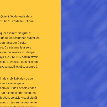
,
Quiet Life
, du réalisateur
rix FIPRESCI de la Critique
à quoi aspirent Serguei et
n Suède, en résidence surveillée
 pour accéder à cette
éfugié. Ce sésame leur sera
de preuve avérée du danger
pays. Ce « NON » administratif
ces graves sur la famille, en
ux, culpabilité, et suspense à
n de croix kafkaïen de ce
ambiance anxiogène
a froideur des décors et des
 par exemple, très cliniques,
ipation. Le style visuel plutôt
 avec un jeu sur la géométrie