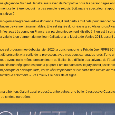
inéma glaçant de Michael Haneke, mais avec de l’empathie pour les personnages en
ment cette référence, qui n’a pas semblé le réjouir. Soit, mais le spectateur, s’app
urs raison ?
anco-germano-gréco-suédo-estonienne. Oui, il faut parfois tout cela pour financer cer
but en deviennent interminables. Elle est signée du cinéaste grec Alexandros Avra
l n’est pas très connu en France, car parcimonieusement distribué. Il en est à son
ui a valu le Lion d’argent du meilleur réalisateur à la Mostra de Venise 2013, assort
rance est programmée début janvier 2025, a donc remporté le Prix du Jury FIPRESCI
 été présenté. A la sortie de la projection, avec mes deux camarades jurés, l’une gr
 nous avons eu le même pressentiment qu’il allait être difficile aux suivants de l’éga
qualités non négligeables pour la plupart. Lors du palmarès, le jury devait justifier
ion politique et artistique forte, est un récit implacable sur le sort d’une famille de
ristique et formelle ».
Pas mieux !
Je persiste et signe.
a athénien, étaient aussi proposés, entre autres, une belle rétrospective Cassave
e du cinéma européen.