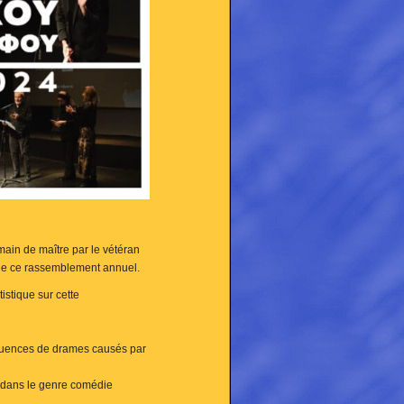
in de maître par le vétéran
I de ce rassemblement annuel.
istique sur cette
séquences de drames causés par
nt dans le genre comédie