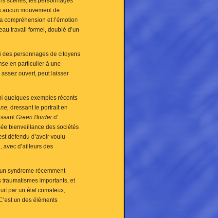
eurs scènes, les personnages
sans aucun mouvement de
la compréhension et l’émotion
au travail formel, doublé d’un
ssi des personnages de citoyens
nse en particulier à une
assez ouvert, peut laisser
rmi quelques exemples récents
ane,
dressant le portrait en
sissant
Green
Border
d’
sée bienveillance des sociétés
est défendu d’avoir voulu
, avec d’ailleurs des
sur un syndrome récemment
s traumatismes importants, et
uit par un état comateux,
 C’est un des éléments