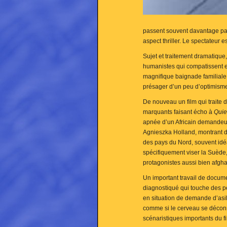
passent souvent davantage par 
aspect thriller. Le spectateur es
Sujet et traitement dramatique
humanistes qui compatissent et
magnifique baignade familiale 
présager d’un peu d’optimism
De nouveau un film qui traite
marquants faisant écho à
Quiet
apnée d’un Africain demandeur 
Agnieszka Holland, montrant d
des pays du Nord, souvent idéa
spécifiquement viser la Suède,
protagonistes aussi bien afgha
Un important travail de docume
diagnostiqué qui touche des pe
en situation de demande d’asile
comme si le cerveau se déconne
scénaristiques importants du fi