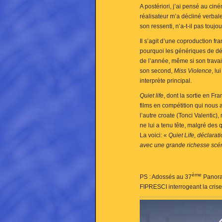
A postériori, j’ai pensé au c
réalisateur m’a décliné verbale
son ressenti, n’a-t-il pas toujo
Il s’agit d’une coproduction fr
pourquoi les génériques de dé
de l’année, même si son travai
son second,
Miss Violence
, l
interprète principal.
Quiet life
, dont la sortie en F
films en compétition qui nous a
l’autre croate (Tonci Valentic),
ne lui a tenu tête, malgré des 
La voici: «
Quiet Life, déclarat
avec une grande richesse scéna
ème
PS : Adossés au 37
Panoram
FIPRESCI interrogeant la cris