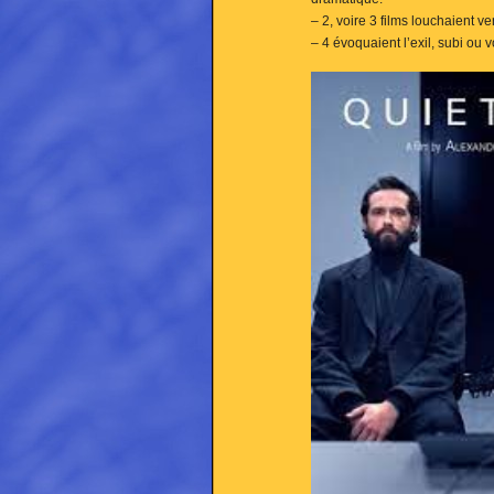
– 2, voire 3 films louchaient ver
– 4 évoquaient l’exil, subi ou v