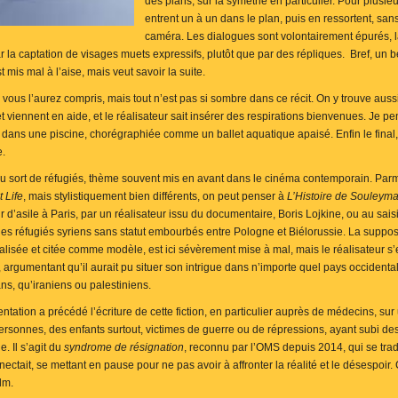
des plans, sur la symétrie en particulier. Pour plusi
entrent un à un dans le plan, puis en ressortent, 
caméra. Les dialogues sont volontairement épurés, 
la captation de visages muets expressifs, plutôt que par des répliques. Bref, un be
t mis mal à l’aise, mais veut savoir la suite.
, vous l’aurez compris, mais tout n’est pas si sombre dans ce récit. On y trouve au
 viennent en aide, et le réalisateur sait insérer des respirations bienvenues. Je pe
dans une piscine, chorégraphiée comme un ballet aquatique apaisé. Enfin le final, 
e.
 du sort de réfugiés, thème souvent mis en avant dans le cinéma contemporain. Pa
 Life
, mais stylistiquement bien différents, on peut penser à
L’Histoire de Souleym
d’asile à Paris, par un réalisateur issu du documentaire, Boris Lojkine, ou au sai
es réfugiés syriens sans statut embourbés entre Pologne et Biélorussie. La suppo
lisée et citée comme modèle, est ici sévèrement mise à mal, mais le réalisateur s’
 argumentant qu’il aurait pu situer son intrigue dans n’importe quel pays occidental
ns, qu’iraniens ou palestiniens.
ntation a précédé l’écriture de cette fiction, en particulier auprès de médecins, 
rsonnes, des enfants surtout, victimes de guerre ou de répressions, ayant subi de
. Il s’agit du
syndrome de résignation
, reconnu par l’OMS depuis 2014, qui se trad
ctait, se mettant en pause pour ne pas avoir à affronter la réalité et le désespoir.
lm.