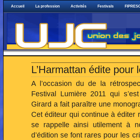
Accueil
La profession
Activités
Festivals
FIPRESC
L’Harmattan édite pour 
A l’occasion du de la rétrosp
Festival Lumière 2011 qui s’e
Girard a fait paraître une monog
Cet éditeur qui continue à éditer
se rappelle ainsi utilement à no
d’édition se font rares pour les cr