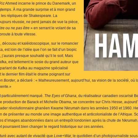
 Riz Ahmed incarne le prince du Danemark, un
ongtemps. À ma grande surprise et à mon grand
ous les répliques de Shakespeare. La
ujours réussie, ne perd jamais de vue la pièce,
tre ou ne pas être
» en serrant le volant de sa
toroute à toute vitesse.
 décousu et kaléidoscopique, sur le romancier
 est loin de l’idée que l’on se fait d’un biopic
j’aurais presque souhaité qu’il le soit. Mais
afka, est tellement le sosie du grand auteur que
En parlant de Kafka au magazine spécialisé
 le dernier film était le drame poignant sur
n Border
, a déclaré : « Malheureusement, aujourd’hui, sa vision de la société, où la l
inente.»
t particulièrement marqué.
The Eyes of Ghana
, du réalisateur canadien oscarisé B
de production de Barack et Michelle Obama, se concentre sur Chris Hesse, aujourd
ader révolutionnaire ghanéen Kwame Nkrumah dans les années 1950 et 1960. Hes
e présenter au monde une image authentique et anticolonialiste de l’Afrique. So
nes d’images abandonnées dans un entrepôt londonien après la chute de Nkrumah. 
 et pourraient bien changer le regard historique sur ces années.
uré avec autant de vivacité que
Love+War,
le quotidien d’un photojournaliste sous 