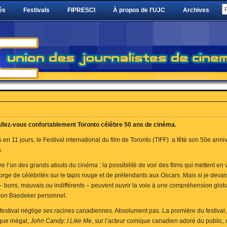
és
Festivals
FIPRESCI
À propos de l’UJC
Archives
allez-vous confortablement Toronto célèbre 50 ans de cinéma.
 en 11 jours, le Festival international du film de Toronto (TIFF) a fêté son 50e anniv
.
e l’un des grands atouts du cinéma : la possibilité de voir des films qui mettent en v
rge de célébrités sur le tapis rouge et de prétendants aux Oscars. Mais si je devai
ms – bons, mauvais ou indifférents – peuvent ouvrir la voie à une compréhension glob
on Baedeker personnel.
festival néglige ses racines canadiennes. Absolument pas. La première du festival, e
que inégal,
John Candy: I ​​Like Me
, sur l’acteur comique canadien adoré du public