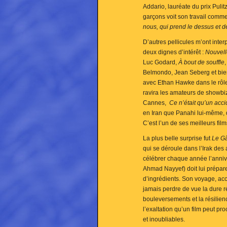
Addario, lauréate du prix Pul
garçons voit son travail comme
nous, qui prend le dessus et de
D’autres pellicules m’ont inter
deux dignes d’intérêt :
Nouvel
Luc Godard,
À bout de souffle
Belmondo, Jean Seberg et bien 
avec Ethan Hawke dans le rôle
ravira les amateurs de showbiz 
Cannes,
Ce n’était qu’un acci
en Iran que Panahi lui-même, d
C’est l’un de ses meilleurs film
La plus belle surprise fut
Le Gâ
qui se déroule dans l’Irak de
célébrer chaque année l’anni
Ahmad Nayyef) doit lui prépar
d’ingrédients. Son voyage, ac
jamais perdre de vue la dure ré
bouleversements et la résilien
l’exaltation qu’un film peut pr
et inoubliables.