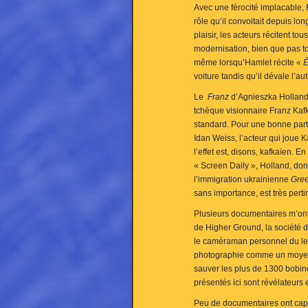
Avec une férocité implacable,
rôle qu’il convoitait depuis l
plaisir, les acteurs récitent t
modernisation, bien que pas to
même lorsqu’Hamlet récite «
Ê
voiture tandis qu’il dévale l’au
Le
Franz
d’Agnieszka Holland,
tchèque visionnaire Franz Kafka,
standard. Pour une bonne part, 
Idan Weiss, l’acteur qui joue K
l’effet est, disons, kafkaïen. 
« Screen Daily », Holland, dont
l’immigration ukrainienne
Gree
sans importance, est très pert
Plusieurs documentaires m’on
de Higher Ground, la société 
le caméraman personnel du le
photographie comme un moyen d
sauver les plus de 1300 bobi
présentés ici sont révélateurs
Peu de documentaires ont capt