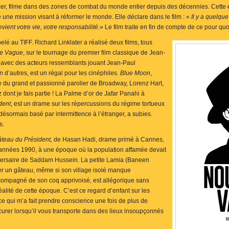
itzer, filme dans des zones de combat du monde entier depuis des décennies. Cett
 une mission visant à réformer le monde. Elle déclare dans le film : «
Il y a quelqu
vient votre vie, votre responsabilité.
» Le film traite en fin de compte de ce pour quo
pelé au TIFF. Richard Linklater a réalisé deux films, tous
le Vague
, sur le tournage du premier film classique de Jean-
, avec des acteurs ressemblants jouant Jean-Paul
d’autres, est un régal pour les cinéphiles.
Blue Moon
,
 du grand et passionné parolier de Broadway, Lorenz Hart,
dont je fais partie ! La Palme d’or de Jafar Panahi à
dent
, est un drame sur les répercussions du régime tortueux
ésormais basé par intermittence à l’étranger, a subies.
s.
teau du Président,
de Hasan Hadi, drame primé à Cannes,
s années 1990, à une époque où la population affamée devait
versaire de Saddam Hussein. La petite Lamia (Baneen
er un gâteau, même si son village isolé manque
compagné de son coq apprivoisé, est allégorique sans
alité de cette époque. C’est ce regard d’enfant sur les
ce qui m’a fait prendre conscience une fois de plus de
ocurer lorsqu’il vous transporte dans des lieux insoupçonnés