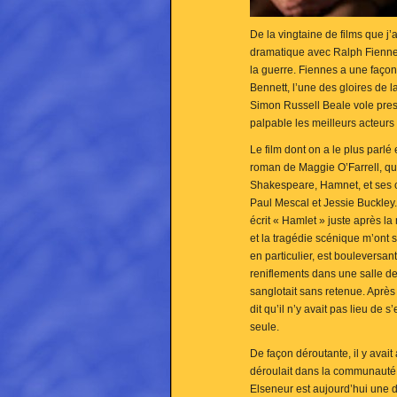
De la vingtaine de films que j’a
dramatique avec Ralph Fienne
la guerre. Fiennes a une façon
Bennett, l’une des gloires de l
Simon Russell Beale vole presq
palpable les meilleurs acteurs 
Le film dont on a le plus parlé
roman de Maggie O’Farrell, qui
Shakespeare, Hamnet, et ses c
Paul Mescal et Jessie Buckley. 
écrit « Hamlet » juste après la 
et la tragédie scénique m’ont 
en particulier, est bouleversan
reniflements dans une salle de
sanglotait sans retenue. Après l
dit qu’il n’y avait pas lieu de 
seule.
De façon déroutante, il y avait
déroulait dans la communauté 
Elseneur est aujourd’hui une 