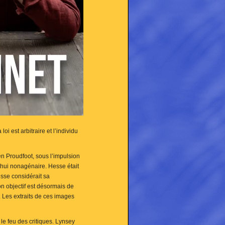
oi est arbitraire et l’individu
en Proudfoot, sous l’impulsion
’hui nonagénaire. Hesse était
se considérait sa
n objectif est désormais de
Les extraits de ces images
le feu des critiques. Lynsey