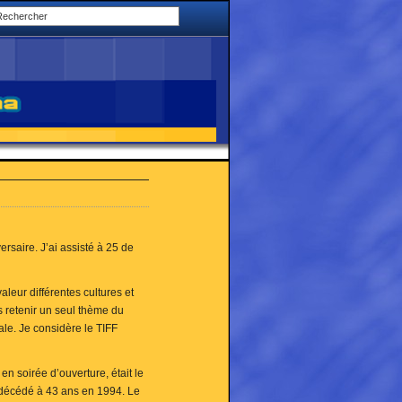
ersaire. J’ai assisté à 25 de
aleur différentes cultures et
s retenir un seul thème du
ale. Je considère le TIFF
n soirée d’ouverture, était le
, décédé à 43 ans en 1994. Le