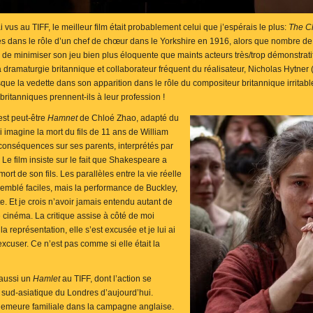
i vus au TIFF, le meilleur film était probablement celui que j’espérais le plus:
The C
s dans le rôle d’un chef de chœur dans le Yorkshire en 1916, alors que nombre 
 de minimiser son jeu bien plus éloquente que maints acteurs très/trop démonstratif
a dramaturgie britannique et collaborateur fréquent du réalisateur, Nicholas Hytner 
ue la vedette dans son apparition dans le rôle du compositeur britannique irritabl
britanniques prennent-ils à leur profession !
 est peut-être
Hamnet
de Chloé Zhao, adapté du
 imagine la mort du fils de 11 ans de William
onséquences sur ses parents, interprétés par
Le film insiste sur le fait que Shakespeare a
mort de son fils. Les parallèles entre la vie réelle
semblé faciles, mais la performance de Buckley,
te. Et je crois n’avoir jamais entendu autant de
 cinéma. La critique assise à côté de moi
a représentation, elle s’est excusée et je lui ai
s’excuser. Ce n’est pas comme si elle était la
 aussi un
Hamlet
au TIFF, dont l’action se
sud-asiatique du Londres d’aujourd’hui.
demeure familiale dans la campagne anglaise.