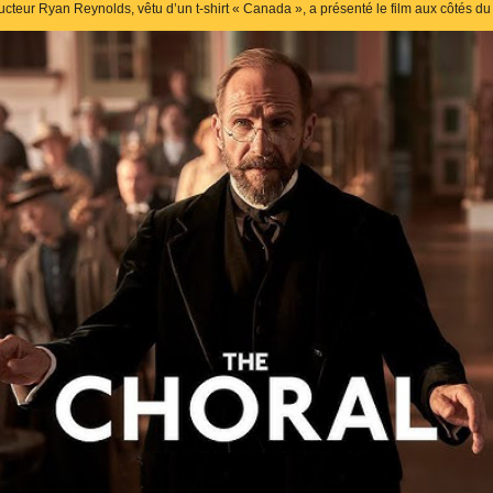
teur Ryan Reynolds, vêtu d’un t-shirt « Canada », a présenté le film aux côtés du