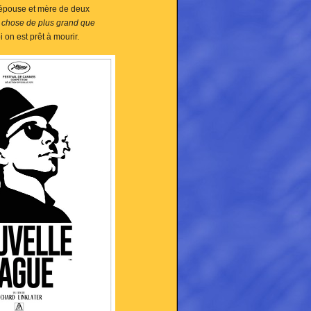
e épouse et mère de deux
e chose de plus grand que
i on est prêt à mourir.