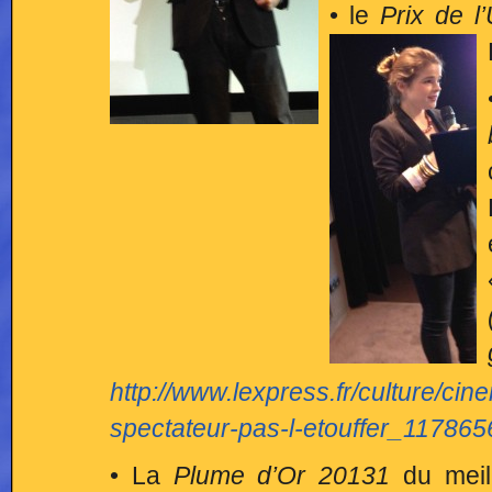
• le
Prix de l
http://www.lexpress.fr/culture/cin
spectateur-pas-l-etouffer_117865
• La
Plume d’Or 20131
du meill