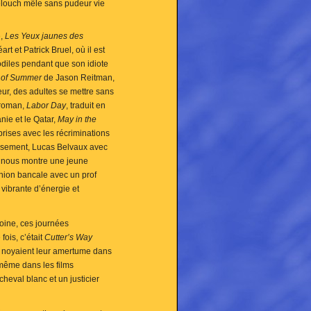
Lelouch mêle sans pudeur vie
e,
Les Yeux jaunes des
 et Patrick Bruel, où il est
odiles pendant que son idiote
 of Summer
de Jason Reitman,
ur, des adultes se mettre sans
n roman,
Labor Day
, traduit en
nie et le Qatar,
May in the
ises avec les récriminations
ureusement, Lucas Belvaux avec
 nous montre une jeune
nion bancale avec un prof
vibrante d’énergie et
oine, ces journées
ois, c’était
Cutter’s Way
am noyaient leur amertume dans
 même dans les films
heval blanc et un justicier