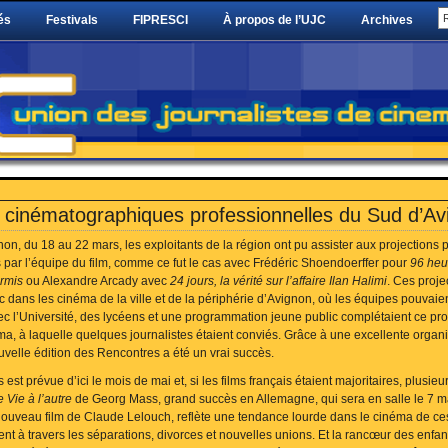
és
Festivals
FIPRESCI
À propos de l’UJC
Archives
 cinématographiques professionnelles du Sud d’Av
on, du 18 au 22 mars, les exploitants de la région ont pu assister aux projections 
 par l’équipe du film, comme ce fut le cas avec Frédéric Shoendoerffer pour
96 heu
ermis
ou Alexandre Arcady avec
24 jours, la vérité sur l’affaire Ilan Halimi
. Ces proje
 dans les cinéma de la ville et de la périphérie d’Avignon, où les équipes pouvaien
vec l’Université, des lycéens et une programmation jeune public complétaient ce p
, à laquelle quelques journalistes étaient conviés. Grâce à une excellente organi
ouvelle édition des Rencontres a été un vrai succès.
est prévue d’ici le mois de mai et, si les films français étaient majoritaires, plusieu
 Vie à l’autre
de Georg Mass, grand succès en Allemagne, qui sera en salle le 7 m
 nouveau film de Claude Lelouch, reflète une tendance lourde dans le cinéma de ces
ent à travers les séparations, divorces et nouvelles unions. Et la rancœur des enfan