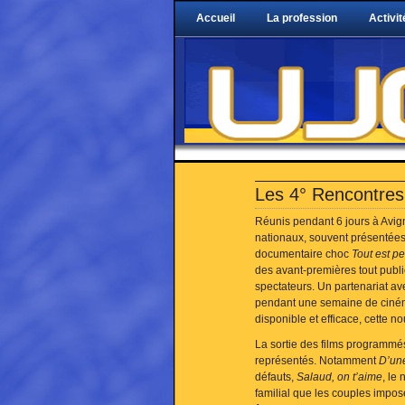
Accueil
La profession
Activit
Les 4° Rencontres
Réunis pendant 6 jours à Avign
nationaux, souvent présentées
documentaire choc
Tout est p
des avant-premières tout public
spectateurs. Un partenariat a
pendant une semaine de cinéma
disponible et efficace, cette n
La sortie des films programmés 
représentés. Notamment
D’une
défauts,
Salaud, on t’aime
, le
familial que les couples impos