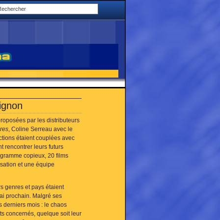
ignon
proposées par les distributeurs
res
, Coline Serreau avec le
ctions étaient couplées avec
t rencontrer leurs futurs
rogramme copieux, 20 films
sation et une équipe
rs genres et pays étaient
ai prochain. Malgré ses
 derniers mois : le chaos
ts concernés, quelque soit leur