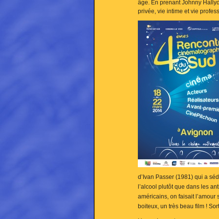
âge. En prenant Johnny Hallyd
privée, vie intime et vie profes
d’Ivan Passer (1981) qui a sé
l’alcool plutôt que dans les a
américains, on faisait l’amour
boiteux, un très beau film ! Sor