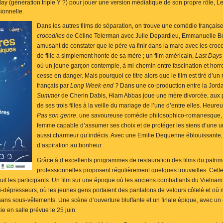
ay (génération triple Y ?) pour jouer une version médiatique de son propre rôle, 
sionnelle.
Dans les autres films de séparation, on trouve une comédie français
crocodiles
de Céline Telerman avec Julie Depardieu, Emmanuelle Béart
amusant de constater que le père va finir dans la mare avec les croc
de fille a simplement honte de sa mère ; un film américain,
Last Days
où un jeune garçon contemple, à mi-chemin entre fascination et horre
cesse en danger. Mais pourquoi ce titre alors que le film est tiré d’u
français par
Long Week-end ?
Dans une co-production entre la Jorda
Summer
de Cherin Dabis, Hiam Abbas joue une mère divorcée, aux pr
de ses trois filles à la veille du mariage de l’une d’entre elles. He
Pas son genre
, une savoureuse comédie philosophico-romanesque,
femme capable d’assumer ses choix et de protéger les siens d’une u
aussi charmeur qu’indécis. Avec une Emilie Dequenne éblouissante, 
d’aspiration au bonheur.
Grâce à d’excellents programmes de restauration des films du patrim
professionnelles proposent régulièrement quelques trouvailles. Cette f
duit les participants. Un film sur une époque où les anciens combattants du Vietn
nti-dépresseurs, où les jeunes gens portaient des pantalons de velours côtelé et où
 sans sous-vêtements. Une scène d’ouverture bluffante et un finale épique, avec un c
tie en salle prévue le 25 juin.