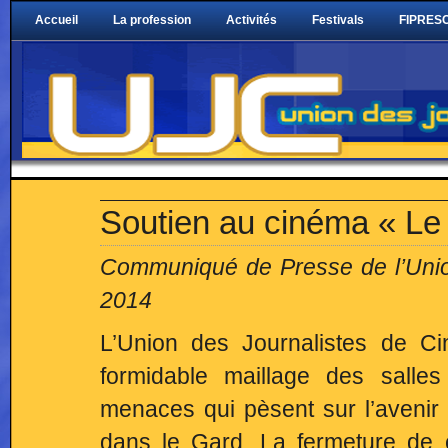
Accueil
La profession
Activités
Festivals
FIPRESC
Soutien au cinéma « Le
Communiqué de Presse de l’Unio
2014
L’Union des Journalistes de Ci
formidable maillage des salle
menaces qui pèsent sur l’avenir
dans le Gard. La fermeture de ce