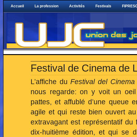
Accueil
La profession
Activités
Festivals
FIPRESC
Festival de Cinema de 
L’affiche du
Festival del Cinema
nous regarde: on y voit un oei
pattes, et affublé d’une queue en
agile et qui reste bien ouvert 
extravagant est représentatif du 
dix-huitième édition, et qui s