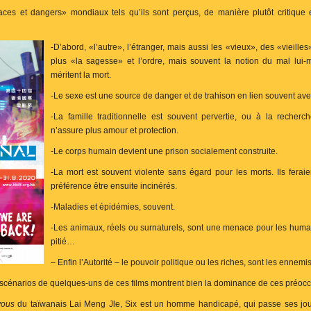
s et dangers» mondiaux tels qu’ils sont perçus, de manière plutôt critique e
-D’abord, «l’autre», l’étranger, mais aussi les «vieux», des «vieille
plus «la sagesse» et l’ordre, mais souvent la notion du mal lui
méritent la mort.
-Le sexe est une source de danger et de trahison en lien souvent ave
-La famille traditionnelle est souvent pervertie, ou à la recherc
n’assure plus amour et protection.
-Le corps humain devient une prison socialement construite.
-La mort est souvent violente sans égard pour les morts. Ils feraie
préférence être ensuite incinérés.
-Maladies et épidémies, souvent.
-Les animaux, réels ou surnaturels, sont une menace pour les humai
pitié…
– Enfin l’Autorité – le pouvoir politique ou les riches, sont les ennem
scénarios de quelques-uns de ces films montrent bien la dominance de ces préocc
vous
du taïwanais Lai Meng Jle, Six est un homme handicapé, qui passe ses jou