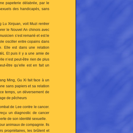
une papeterie délabrée, par le
 sexuels des handicapés, sans
g Lu Xinjuan, voit Muzi rentrer
brer le Nouvel An chinois avec
musicien s’est remarié et est le
ble osciller entre copains dans
. Elle est dans une relation
téL Et puis il y a une amie de
le n’est peut-être rien de plus
ut-être qu’elle est en fait un
ang Ming, Gu Xi fait face à un
ne sans papiers et sa relation
t ce temps, un déversement de
illage de pêcheurs
combat de Lee contre le cancer.
 reçu un diagnostic de cancer
erte de son identité sexuelle.
pour animaux de compagnie. Ils
s propriétaires, les brûlent et