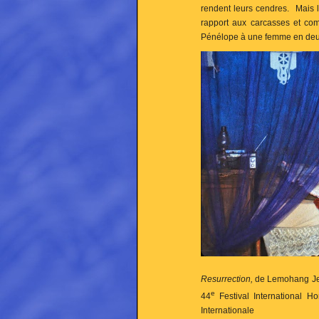
rendent leurs cendres. Mais l
rapport aux carcasses et com
Pénélope à une femme en deui
Resurrection,
de Lemohang Jer
e
44
Festival International H
Internationale