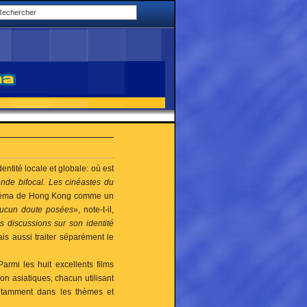
dentité locale et globale: où est
nde bifocal. Les cinéastes du
e cinéma de Hong Kong comme un
aucun doute posées
», note-t-il,
 discussions sur son identité
is aussi traiter séparément le
armi les huit excellents films
n asiatiques, chacun utilisant
 notamment dans les thèmes et