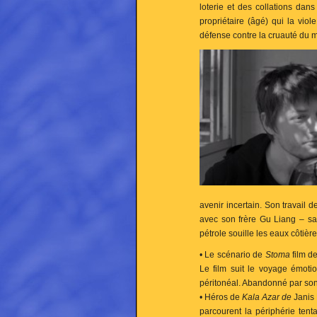
loterie et des collations dan
propriétaire (âgé) qui la vi
défense contre la cruauté du 
avenir incertain. Son travail
avec son frère Gu Liang – sa
pétrole souille les eaux côtièr
• Le scénario de
Stoma
film de
Le film suit le voyage émoti
péritonéal. Abandonné par son f
• Héros de
Kala Azar de
Janis 
parcourent la périphérie tenta