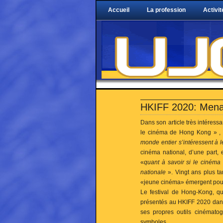
Accueil
La profession
Activit
HKIFF 2020: Mena
Dans son article très intéressa
le cinéma de Hong Kong » ,
monde entier s’intéressent à 
cinéma national, d’une part,
«
quant à savoir si le cinéma
nationale
». Vingt ans plus t
«jeune cinéma» émergent pour 
Le festival de Hong-Kong, qui
présentés au HKIFF 2020 dans 
ses propres outils cinématog
symboles.