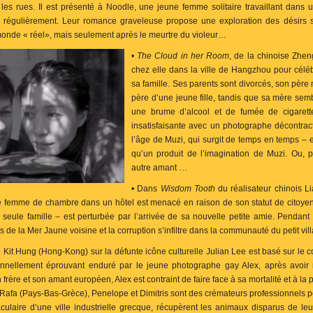
s les rues. Il est présenté à Noodle, une jeune femme solitaire travaillant dans 
ole régulièrement. Leur romance graveleuse propose une exploration des désirs
monde « réel», mais seulement après le meurtre du violeur…
•
The Cloud in her Room
, de la chinoise Zhen
chez elle dans la ville de Hangzhou pour célé
sa famille. Ses parents sont divorcés, son père 
père d’une jeune fille, tandis que sa mère sem
une brume d’alcool et de fumée de cigarette
insatisfaisante avec un photographe décontrac
l’âge de Muzi, qui surgit de temps en temps – el
qu’un produit de l’imagination de Muzi. Ou, pe
autre amant …
• Dans
Wisdom Tooth
du réalisateur chinois Li
 de femme de chambre dans un hôtel est menacé en raison de son statut de citoyen
 seule famille – est perturbée par l’arrivée de sa nouvelle petite amie. Pendan
es de la Mer Jaune voisine et la corruption s’infiltre dans la communauté du petit v
 Kit Hung (Hong-Kong) sur la défunte icône culturelle Julian Lee est basé sur le 
onnellement éprouvant enduré par le jeune photographe gay Alex, après avoir
rère et son amant européen, Alex est contraint de faire face à sa mortalité et à la p
Rafa (Pays-Bas-Grèce), Penelope et Dimitris sont des crémateurs professionnels 
culaire d’une ville industrielle grecque, récupèrent les animaux disparus de leur