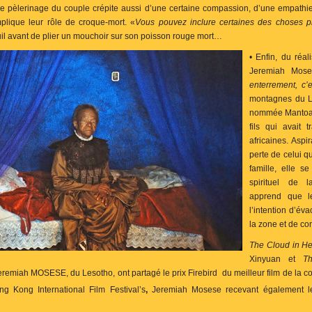
e pèlerinage du couple crépite aussi d’une certaine compassion, d’une empathie 
plique leur rôle de croque-mort. «
Vous pouvez inclure certaines des choses p
l avant de plier un mouchoir sur son poisson rouge mort…
• Enfin, du réa
Jeremiah Mos
enterrement, c’e
montagnes du L
nommée Mantoa a
fils qui avait 
africaines. Aspi
perte de celui q
famille, elle s
spirituel de 
apprend que le
l’intention d’éva
la zone et de co
The Cloud in H
Xinyuan et
Th
emiah MOSESE, du Lesotho, ont partagé le prix Firebird
du meilleur film de la 
ong Kong International Film Festival’s
,
Jeremiah Mosese recevant également le 