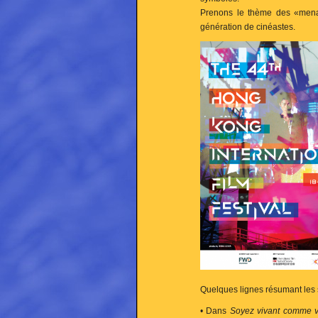
Prenons le thème des «menace
génération de cinéastes.
Quelques lignes résumant les 
• Dans
Soyez vivant comme 