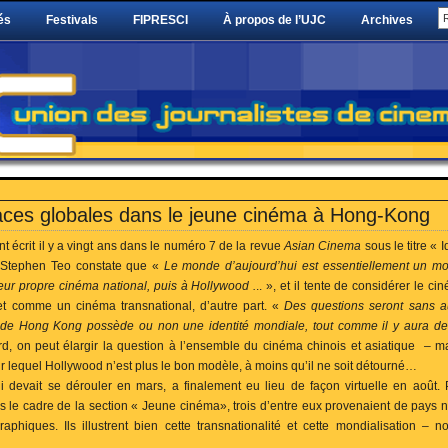
és
Festivals
FIPRESCI
À propos de l’UJC
Archives
ces globales dans le jeune cinéma à Hong-Kong
nt écrit il y a vingt ans dans le numéro 7 de la revue
Asian Cinema
sous le titre « I
 Stephen Teo constate que «
Le monde d’aujourd’hui est essentiellement un mo
leur propre cinéma national, puis à Hollywood .
.. », et il tente de considérer l
 et comme un cinéma transnational, d’autre part. «
Des questions seront sans 
 de Hong Kong possède ou non une identité mondiale, tout comme il y aura des
ard, on peut élargir la question à l’ensemble du cinéma chinois et asiatique – ma
lequel Hollywood n’est plus le bon modèle, à moins qu’il ne soit détourné…
 devait se dérouler en mars, a finalement eu lieu de façon virtuelle en août. P
le cadre de la section « Jeune cinéma», trois d’entre eux provenaient de pays no
raphiques. Ils illustrent bien cette transnationalité et cette mondialisation –