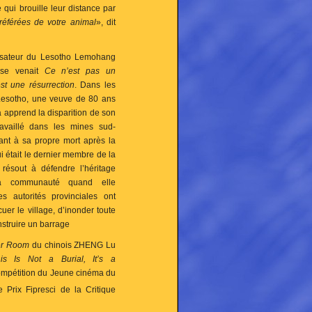
qui brouille leur distance par
référées de votre animal
», dit
lisateur du Lesotho Lemohang
ese venait
Ce n’est pas un
st une résurrection
. Dans les
esotho, une veuve de 80 ans
pprend la disparition de son
travaillé dans les mines sud-
rant à sa propre mort après la
ui était le dernier membre de la
e résout à défendre l’héritage
la communauté quand elle
s autorités provinciales ont
cuer le village, d’inonder toute
nstruire un barrage
er Room
du chinois
ZHENG Lu
is Is Not a Burial, It’s a
compétition du Jeune cinéma du
Prix Fipresci de la Critique