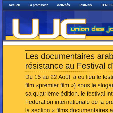
Accueil
La profession
Activités
Festivals
FIPRESC
Les documentaires arabe
résistance au Festival
Du 15 au 22 Août, a eu lieu le fes
film «premier film ») sous le slo
sa quatrième édition, le festival in
Fédération internationale de la p
la section « films documentaires 