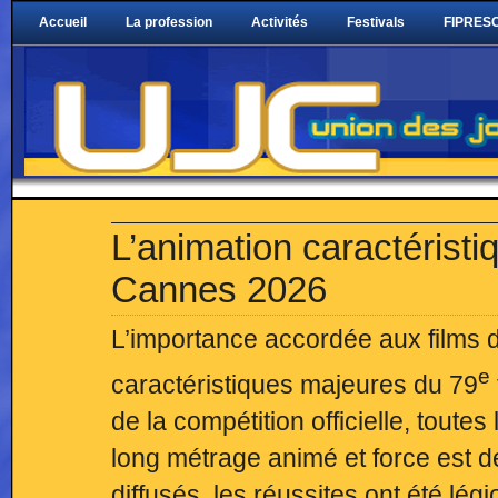
Accueil
La profession
Activités
Festivals
FIPRESC
L’animation caractéristi
Cannes 2026
L’importance accordée aux films d
e
caractéristiques majeures du 79
de la compétition officielle, toute
long métrage animé et force est de
diffusés, les réussites ont été lég