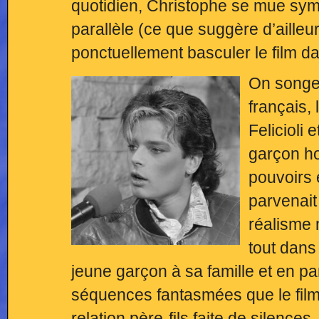
quotidien, Christophe se mue sym
parallèle (ce que suggère d’ailleurs
ponctuellement basculer le film da
On songe 
français,
Felicioli
garçon ho
pouvoirs e
parvenait
réalisme 
tout dan
jeune garçon à sa famille et en pa
séquences fantasmées que le film p
relation père-fils faite de silenc