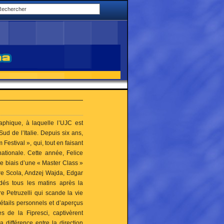
aphique, à laquelle l’UJC est
Sud de l’Italie. Depuis six ans,
 Festival », qui, tout en faisant
nationale. Cette année, Felice
le biais d’une « Master Class »
re Scola, Andzej Wajda, Edgar
dés tous les matins après la
re Petruzelli qui scande la vie
détails personnels et d’aperçus
s de la Fipresci, captivèrent
a différence entre la direction