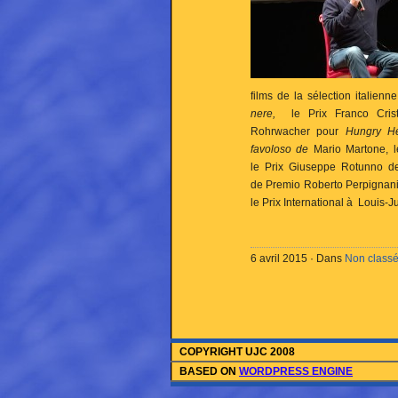
films de la sélection italien
nere,
le Prix Franco Crist
Rohrwacher pour
Hungry He
favoloso de
Mario Martone, l
le Prix Giuseppe Rotunno de
de Premio Roberto Perpignan
le Prix International à Louis-J
6 avril 2015 · Dans
Non class
COPYRIGHT UJC 2008
BASED ON
WORDPRESS ENGINE