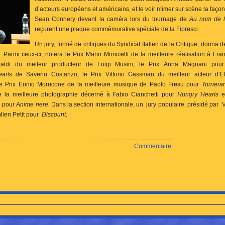
d’acteurs européens et américains, et le voir mimer sur scène la faço
Sean Connery devant la caméra lors du tournage de
Au nom de 
reçurent une plaque commémorative spéciale de la Fipresci.
Un jury, formé de critiques du Syndicat Italien de la Critique, donna 
ne. Parmi ceux-ci, notera le Prix Mario Monicelli de la meilleure réalisation à 
aldi du meileur producteur de Luigi Musini, le Prix Anna Magnani pour 
arts de
Saverio Costanzo, le Prix Vittorio Gassman du meilleur acteur d’
e Prix Ennio Morricone de la meilleure musique de Paolo Fresu pour
Tornera
 la meilleure photographie décerné à Fabio Cianchetti pour
Hungry Hearts
e
i pour
Anime nere.
Dans la section internationale, un jury populaire, présidé par 
ulien Petit pour
Discount.
é
Commentaire