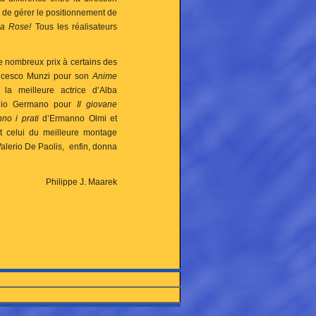
n de gérer le positionnement de
la Rose!
Tous les réalisateurs
de nombreux prix à certains des
Francesco Munzi pour son
Anime
la meilleure actrice d’Alba
Elio Germano pour
Il giovane
nno i prati
d’Ermanno Olmi et
t celui du meilleure montage
Valerio De Paolis, enfin, donna
Philippe J. Maarek