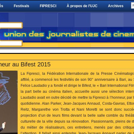
és
Festivals
FIPRESCI
À propos de l’UJC
Archives
nneur au Bifest 2015
La Fipresci, la Fédération Internationale de la Presse Cinématogr
affilié, a commencé les festivités de son 90° anniversaire à Bari, au 
Felice Laudadio y a fondé et dirige le Bifest, le « Bari International Film
la part belle au cinéma italien, accueille aussi une sélection inter
Laudadio avait en outre décidé de mettre la Fipresci à l’honneur, par 
quotidienne. Alan Parker, Jean-Jacques Annaud, Costa-Gavras, Etto
Reitz, Margarethe von Trotta et Nani Moretti se sont donc succé
projection d’un de leurs films devant la belle salle comble du théât
culturelle de la ville depuis sa rénovation. Passionnants, pleins de 
du métier de réalisateurs, ces entretiens, menés par des critique
l’attention. Il fallait ainsi entendre Jean-Jacques Annaud parler de l